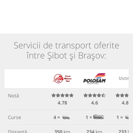
Servicii de transport oferite
între Șibot și Brașov:
Izvora
Notă
4.78
4.6
4.81
Curse
4 ×
1 ×
1 ×
Distanță
350
km
234
km
233
k