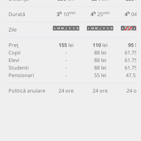
h
min
h
min
h
m
Durată
3
10
4
25
4
04
Zile
L
M
M
J
V
S
D
L
M
M
J
V
S
D
L
M
M
J
V
Preț
155
lei
110
lei
95
lei
Copii
-
88 lei
61.75 l
Elevi
-
88 lei
61.75 l
Studenti
-
88 lei
61.75 l
Pensionari
-
55 lei
47.5 le
Politică anulare
24 ore
24 ore
24 or