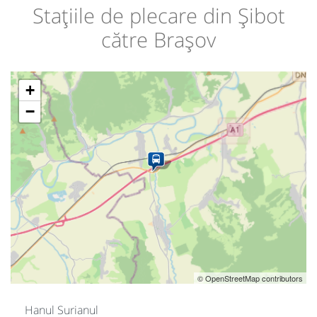
Stațiile de plecare din Șibot
către Brașov
+
−
© OpenStreetMap contributors
Hanul Surianul