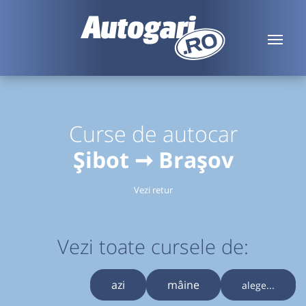
Curse de autocar
Șibot ➞ Brașov
Vezi retur
Vezi toate cursele de:
azi
mâine
alege...