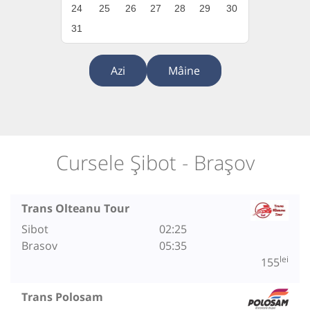
24
25
26
27
28
29
30
31
Azi
Mâine
Cursele Șibot - Brașov
Trans Olteanu Tour
Sibot
02:25
Brasov
05:35
lei
155
Trans Polosam