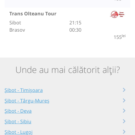
Trans Olteanu Tour
Sibot
21:15
Brasov
00:30
lei
155
Unde au mai călătorit alții?
Șibot - Timișoara
Șibot - Târgu-Mureș
Șibot - Deva
Șibot - Sibiu
Șibot - Lugoj