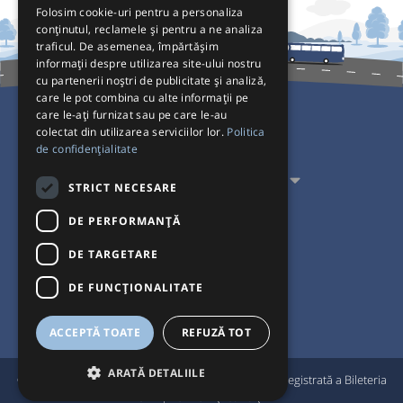
Folosim cookie-uri pentru a personaliza
conținutul, reclamele și pentru a ne analiza
traficul. De asemenea, împărtășim
informații despre utilizarea site-ului nostru
cu partenerii noștri de publicitate și analiză,
care le pot combina cu alte informații pe
care le-ați furnizat sau pe care le-au
colectat din utilizarea serviciilor lor.
Politica
Pentru Călători
de confidențialitate
Pentru Transportatori
STRICT NECESARE
Interacționăm
DE PERFORMANȚĂ
DE TARGETARE
Acceptăm plăți cu
DE FUNCŢIONALITATE
ACCEPTĂ TOATE
REFUZĂ TOT
ARATĂ DETALIILE
®
© Bileteria 2004-2026 | Autogari.RO
este marcă înregistrată a Bileteria
SRL |
Termeni și condiții