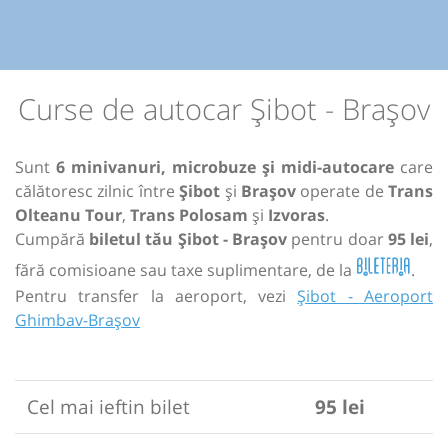
Curse de autocar Șibot - Brașov
Sunt
6 minivanuri, microbuze și midi-autocare
care
călătoresc zilnic între
Șibot
și
Brașov
operate de
Trans
Olteanu Tour
,
Trans Polosam
și
Izvoras
.
Cumpără
biletul tău Șibot - Brașov
pentru doar
95 lei
,
fără comisioane sau taxe suplimentare, de la
.
Pentru transfer la aeroport, vezi
Șibot - Aeroport
Ghimbav-Brașov
Cel mai ieftin bilet
95 lei