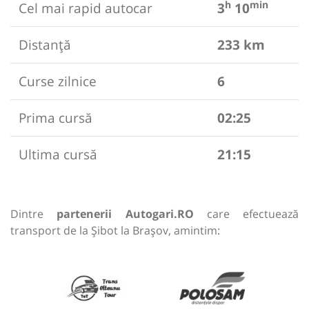
h
min
Cel mai rapid autocar
3
10
Distanță
233 km
Curse zilnice
6
Prima cursă
02:25
Ultima cursă
21:15
Dintre
partenerii Autogari.RO
care efectuează
transport de la Șibot la Brașov, amintim: