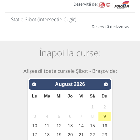
Deservită de:
|
Statie Sibot (intersectie Cugir)
Deservită de:
Izvoras
Înapoi la curse:
Afișează toate cursele Șibot - Brașov de:
August
2026
Lu
Ma
Mi
Jo
Vi
Sâ
Du
1
2
3
4
5
6
7
8
9
10
11
12
13
14
15
16
17
18
19
20
21
22
23