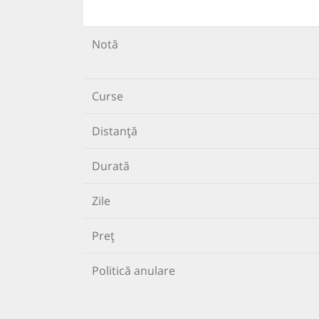
Notă
Curse
Distanță
Durată
Zile
Preț
Politică anulare