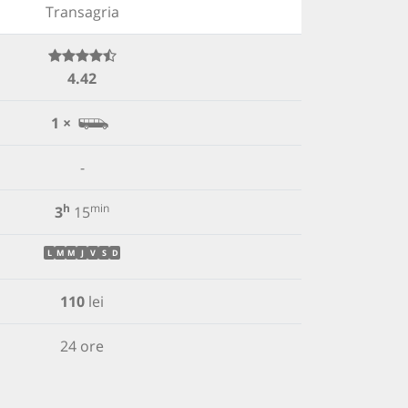
Transagria
4.42
1 ×
-
h
min
3
15
L
M
M
J
V
S
D
110
lei
24 ore