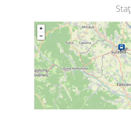
Staț
+
−