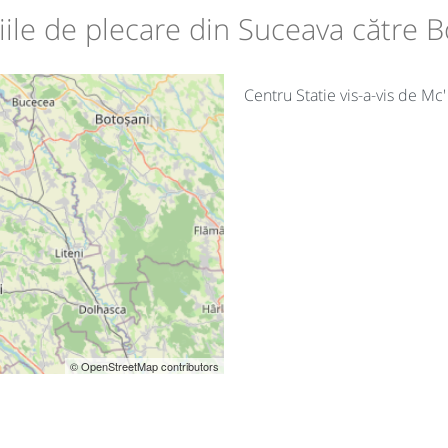
iile de plecare din Suceava către 
Centru Statie vis-a-vis de Mc
© OpenStreetMap contributors