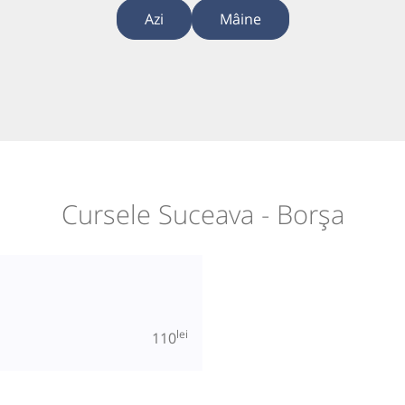
Azi
Mâine
Cursele Suceava - Borșa
lei
110