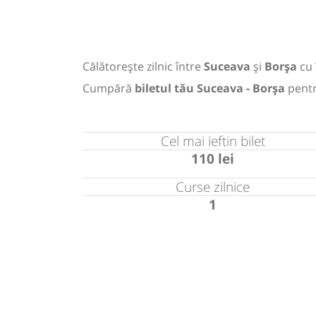
Călătorește zilnic între
Suceava
și
Borșa
cu
Cumpără
biletul tău Suceava - Borșa
pent
Cel mai ieftin bilet
110 lei
Curse zilnice
1