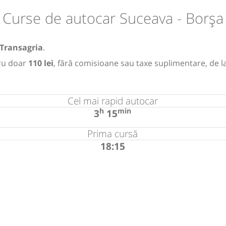
Curse de autocar Suceava - Borșa
Transagria
.
ru doar
110 lei
, fără comisioane sau taxe suplimentare, de l
Cel mai rapid autocar
h
min
3
15
Prima cursă
18:15