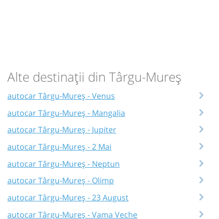
04:59
Saturn
Centru
Durată:
Zile de circulație:
h
min
10
23
L
M
M
J
V
S
D
Alte destinații din Târgu-Mureș
-
Cumpără
autocar Târgu-Mureș - Venus
Sursa:
Vosarb City SRL
| Ultima actualizare:
01/2026
autocar Târgu-Mureș - Mangalia
autocar Târgu-Mureș - Jupiter
autocar Târgu-Mureș - 2 Mai
autocar Târgu-Mureș - Neptun
autocar Târgu-Mureș - Olimp
autocar Târgu-Mureș - 23 August
autocar Târgu-Mureș - Vama Veche