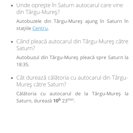
Unde oprește în Saturn autocarul care vine
Transbodare asigurată de operator.
din Târgu-Mureș?
00:30
Aeroport Otopeni
Terminal SOSIRI /
Autobuzele din Târgu-Mureș ajung în Saturn în
ARRIVALS
stațiile
Centru
.
Microbuz:
MTP AIRPORT
SOSIRI OTP/BBU-CT
Când pleacă autocarul din Târgu-Mureș către
Dotări:
MTP
Saturn?
AIRPORT
Afiseaza itinerariu
Autobuzul din Târgu-Mureș pleacă spre Saturn la
18:35.
04:00
Constanța
Gara CFR Constanta
Cât durează călătoria cu autocarul din Târgu-
Mureș către Saturn?
Transbodare asigurată de operator.
Călătoria cu autocarul de la Târgu-Mureș la
04:00
Constanța
Gara CFR Constanta
h
min
Saturn, durează
10
23
.
Microbuz:
R
MANGALIA
Dotări:
R
Afiseaza itinerariu