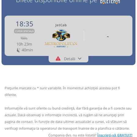
18:35
JetCab
CURSĂ SPECIALĂ
-
10h 23m
40min
Detalii
0762112888
JetCab
Trimite email
Vosarb City SRL
Pagină operator
Prețurile marcate cu * sunt variabile. În momentul achiziției acestea pot fi
Toate locurile sunt ocupate.
diferite.
Aceasta este o
. Se poate călători doar cu
CURSĂ SPECIALĂ
Informaţiile vă sunt oferite cu bună credinţă, dar fără garanţia de a fi corecte sau
rezervare anticipată.
actuale. Dacă observați o informaţie incorectă, vă rugăm să ne anunțați prin
pagina de contact. În funcție de data ultimei actualizări a cursei, vă sfătuim să
Nu a circulat?
Semnalați aici
(
17 comentarii
)
⤣
verificaţi informaţia la operatorul de transport înainte de a planifica o călătorie.
NOU!
Pune poze din călătoria ta
Compania dvs. nu este listată?
Înscrieți-vă GRATUIT!