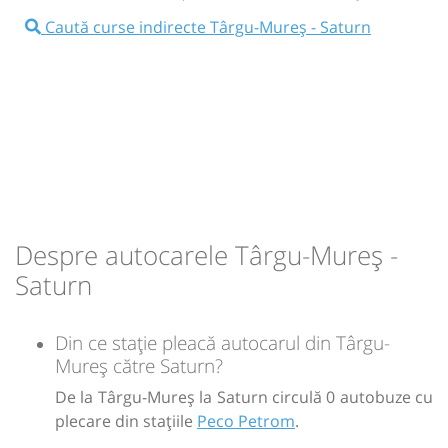
18:35
Târgu-Mureș
Peco Petrom
Caută curse indirecte Târgu-Mureș - Saturn
Minivan: 3:1 Cluj - Brasov
Dotări:
Afiseaza itinerariu
21:15
Brașov
Sala sporturilor
Transbodare asigurată de operator.
Despre autocarele Târgu-Mureș -
21:15
Brașov
Sala sporturilor
Saturn
Minivan: 5: Brasov-Otopeni Aeroport-Bucuresti
Dotări:
Din ce stație pleacă autocarul din Târgu-
Afiseaza itinerariu
Mureș către Saturn?
De la Târgu-Mureș la Saturn circulă 0 autobuze cu
23:50
Aeroport Otopeni
Terminal PLECARI/
plecare din stațiile
Peco Petrom
.
DEPARTURES