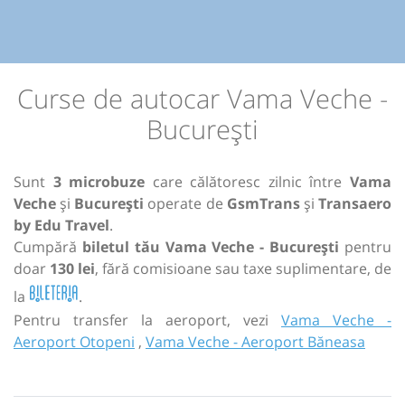
Curse de autocar Vama Veche -
București
Sunt
3 microbuze
care călătoresc zilnic între
Vama
Veche
și
București
operate de
GsmTrans
și
Transaero
by Edu Travel
.
Cumpără
biletul tău Vama Veche - București
pentru
doar
130 lei
, fără comisioane sau taxe suplimentare, de
la
.
Pentru transfer la aeroport, vezi
Vama Veche -
Aeroport Otopeni
,
Vama Veche - Aeroport Băneasa