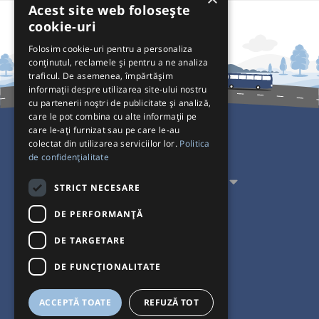
Acest site web folosește
cookie-uri
Folosim cookie-uri pentru a personaliza
conținutul, reclamele și pentru a ne analiza
traficul. De asemenea, împărtășim
informații despre utilizarea site-ului nostru
cu partenerii noștri de publicitate și analiză,
care le pot combina cu alte informații pe
care le-ați furnizat sau pe care le-au
colectat din utilizarea serviciilor lor.
Politica
Pentru Călători
de confidențialitate
Pentru Transportatori
STRICT NECESARE
Interacționăm
DE PERFORMANȚĂ
DE TARGETARE
Acceptăm plăți cu
DE FUNCŢIONALITATE
ACCEPTĂ TOATE
REFUZĂ TOT