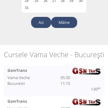
24
25
26
27
28
29
30
31
Azi
Mâine
Cursele Vama Veche - București
GsmTrans
Vama Veche
05:30
Bucuresti
11:15
lei
130
GsmTrans