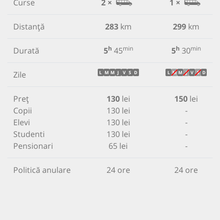
Curse
2 ×
1 ×
Distanță
283
km
299
km
h
min
h
min
Durată
5
45
5
30
Zile
L
M
M
J
V
S
D
L
M
M
J
V
S
D
Preț
130
lei
150
lei
Copii
130 lei
-
Elevi
130 lei
-
Studenti
130 lei
-
Pensionari
65 lei
-
Politică anulare
24 ore
24 ore