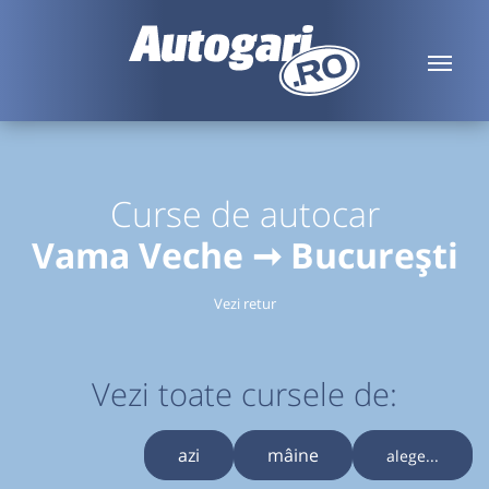
Curse de autocar
Vama Veche ➞ București
Vezi retur
Vezi toate cursele de:
azi
mâine
alege...