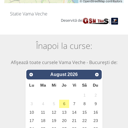
© OpenStreetMap contributors
Statie Vama Veche
Deservită de:
|
Înapoi la curse:
Afișează toate cursele Vama Veche - București de:
August
2026
Lu
Ma
Mi
Jo
Vi
Sâ
Du
1
2
3
4
5
6
7
8
9
10
11
12
13
14
15
16
17
18
19
20
21
22
23