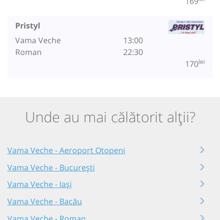
169
Pristyl
Vama Veche
13:00
Roman
22:30
lei
170
Unde au mai călătorit alții?
Vama Veche - Aeroport Otopeni
Vama Veche - București
Vama Veche - Iași
Vama Veche - Bacău
Vama Veche - Roman