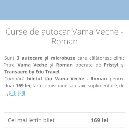
Curse de autocar Vama Veche -
Roman
Sunt
3 autocare și microbuze
care călătoresc zilnic
între
Vama Veche
și
Roman
operate de
Pristyl
și
Transaero by Edu Travel
.
Cumpără
biletul tău Vama Veche - Roman
pentru
doar
169 lei
, fără comisioane sau taxe suplimentare, de
la
.
Cel mai ieftin bilet
169 lei