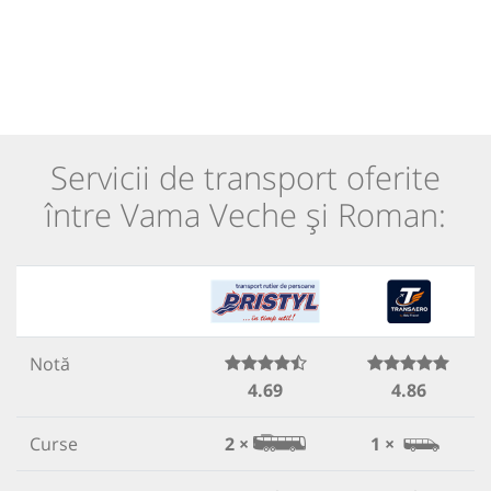
Servicii de transport oferite
între Vama Veche și Roman:
Notă
4.69
4.86
Curse
2 ×
1 ×