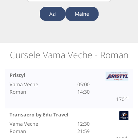
Azi
Mâine
Cursele Vama Veche - Roman
Pristyl
Vama Veche
05:00
Roman
14:30
lei
170
Transaero by Edu Travel
Vama Veche
12:30
Roman
21:59
lei