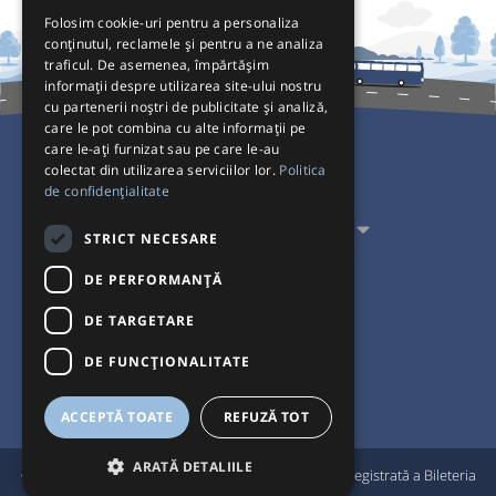
Folosim cookie-uri pentru a personaliza
conținutul, reclamele și pentru a ne analiza
traficul. De asemenea, împărtășim
informații despre utilizarea site-ului nostru
cu partenerii noștri de publicitate și analiză,
care le pot combina cu alte informații pe
care le-ați furnizat sau pe care le-au
colectat din utilizarea serviciilor lor.
Politica
Pentru Călători
de confidențialitate
Pentru Transportatori
STRICT NECESARE
Interacționăm
DE PERFORMANȚĂ
DE TARGETARE
Acceptăm plăți cu
DE FUNCŢIONALITATE
ACCEPTĂ TOATE
REFUZĂ TOT
ARATĂ DETALIILE
®
© Bileteria 2004-2026 | Autogari.RO
este marcă înregistrată a Bileteria