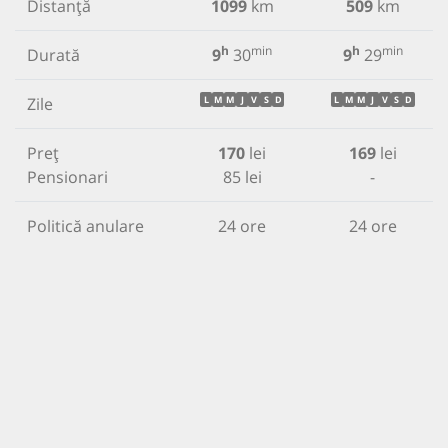
Distanță
1099
km
509
km
h
min
h
min
Durată
9
30
9
29
Zile
L
M
M
J
V
S
D
L
M
M
J
V
S
D
Preț
170
lei
169
lei
Pensionari
85 lei
-
Politică anulare
24 ore
24 ore