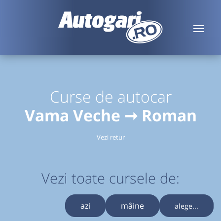
Curse de autocar
Vama Veche ➞ Roman
Vezi retur
Vezi toate cursele de:
azi
mâine
alege...