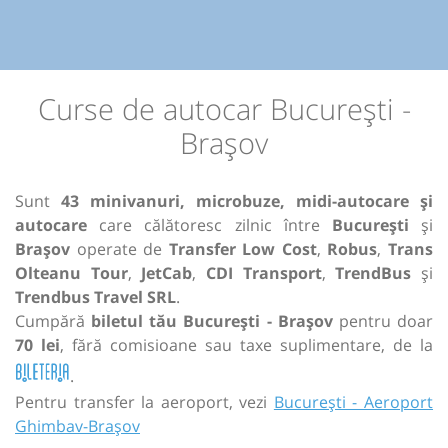
Curse de autocar București -
Brașov
Sunt
43 minivanuri, microbuze, midi-autocare și
autocare
care călătoresc zilnic între
București
și
Brașov
operate de
Transfer Low Cost
,
Robus
,
Trans
Olteanu Tour
,
JetCab
,
CDI Transport
,
TrendBus
și
Trendbus Travel SRL
.
Cumpără
biletul tău București - Brașov
pentru doar
70 lei
, fără comisioane sau taxe suplimentare, de la
.
Pentru transfer la aeroport, vezi
București - Aeroport
Ghimbav-Brașov