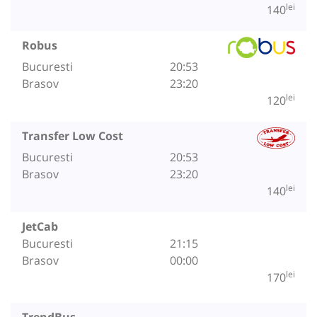
lei
140
Robus
Bucuresti
20:53
Brasov
23:20
lei
120
Transfer Low Cost
Bucuresti
20:53
Brasov
23:20
lei
140
JetCab
Bucuresti
21:15
Brasov
00:00
lei
170
TrendBus