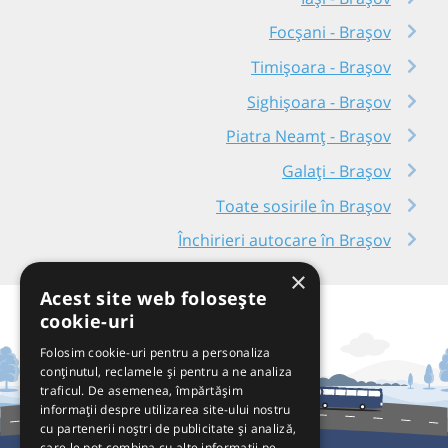
Focșani - Brașov
Timișoara - Brașov
Sighișoara - Brașov
Piatra Neamț - Brașov
Galați - Brașov
Toate sosirile în Brașov
Închirieri autocare în Brașov
×
Acest site web folosește
cookie-uri
Folosim cookie-uri pentru a personaliza
conținutul, reclamele și pentru a ne analiza
traficul. De asemenea, împărtășim
informații despre utilizarea site-ului nostru
cu partenerii noștri de publicitate și analiză,
care le pot combina cu alte informații pe