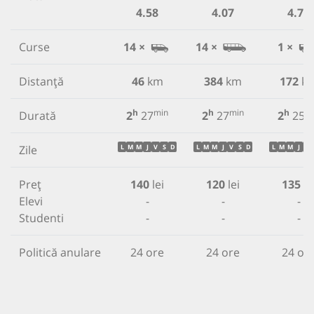
4.58
4.07
4.78
Curse
14 ×
14 ×
1 ×
Distanță
46
km
384
km
172
k
h
min
h
min
h
m
Durată
2
27
2
27
2
25
Zile
L
M
M
J
V
S
D
L
M
M
J
V
S
D
L
M
M
J
V
Preț
140
lei
120
lei
135
le
Elevi
-
-
-
Studenti
-
-
-
Politică anulare
24 ore
24 ore
24 or