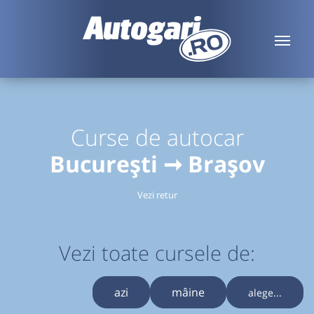
Curse de autocar
București ➞ Brașov
Vezi retur
Vezi toate cursele de:
azi
mâine
alege...