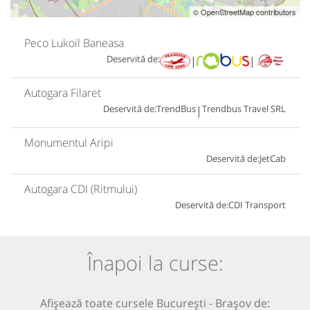
© OpenStreetMap contributors
Peco Lukoil Baneasa
Deservită de:
|
|
Autogara Filaret
Deservită de:
TrendBus
Trendbus Travel SRL
|
Monumentul Aripi
Deservită de:
JetCab
Autogara CDI (Ritmului)
Deservită de:
CDI Transport
Înapoi la curse:
Afișează toate cursele București - Brașov de: