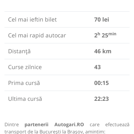
Cel mai ieftin bilet
70 lei
h
min
Cel mai rapid autocar
2
25
Distanță
46 km
Curse zilnice
43
Prima cursă
00:15
Ultima cursă
22:23
Dintre
partenerii Autogari.RO
care efectuează
transport de la București la Brașov, amintim: