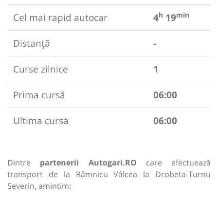
h
min
Cel mai rapid autocar
4
19
Distanță
-
Curse zilnice
1
Prima cursă
06:00
Ultima cursă
06:00
Dintre
partenerii Autogari.RO
care efectuează
transport de la Râmnicu Vâlcea la Drobeta-Turnu
Severin, amintim: