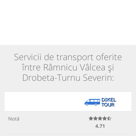
Servicii de transport oferite
între Râmnicu Vâlcea și
Drobeta-Turnu Severin:
Notă
4.71