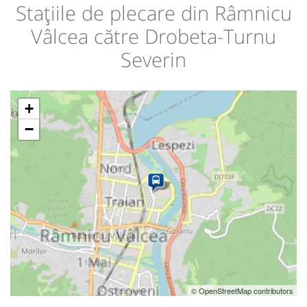
Stațiile de plecare din Râmnicu
Vâlcea către Drobeta-Turnu
Severin
+
−
© OpenStreetMap contributors