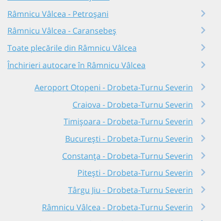
Râmnicu Vâlcea - Petroșani
Râmnicu Vâlcea - Caransebeș
Toate plecările din Râmnicu Vâlcea
Închirieri autocare în Râmnicu Vâlcea
Aeroport Otopeni - Drobeta-Turnu Severin
Craiova - Drobeta-Turnu Severin
Timișoara - Drobeta-Turnu Severin
București - Drobeta-Turnu Severin
Constanța - Drobeta-Turnu Severin
Pitești - Drobeta-Turnu Severin
Târgu Jiu - Drobeta-Turnu Severin
Râmnicu Vâlcea - Drobeta-Turnu Severin