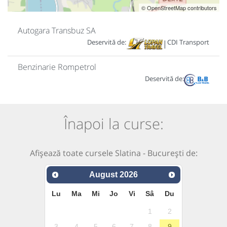
© OpenStreetMap contributors
Autogara Transbuz SA
Deservită de:
CDI Transport
|
Benzinarie Rompetrol
Deservită de:
Înapoi la curse:
Afișează toate cursele Slatina - București de:
August
2026
Lu
Ma
Mi
Jo
Vi
Sâ
Du
1
2
3
4
5
6
7
8
9