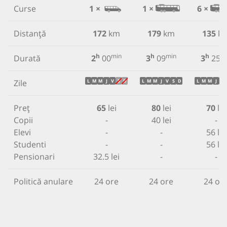
Curse
1 ×
1 ×
6 ×
Distanță
172
km
179
km
135
k
h
min
h
min
h
m
Durată
2
00
3
09
3
25
Zile
L
M
M
J
V
S
D
L
M
M
J
V
S
D
L
M
M
J
V
Preț
65
lei
80
lei
70
lei
Copii
-
40 lei
-
Elevi
-
-
56 lei
Studenti
-
-
56 lei
Pensionari
32.5 lei
-
-
Politică anulare
24 ore
24 ore
24 or