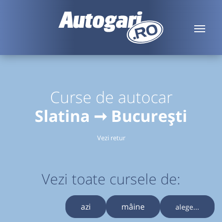
Curse de autocar
Slatina ➞ București
Vezi retur
Vezi toate cursele de:
azi
mâine
alege...