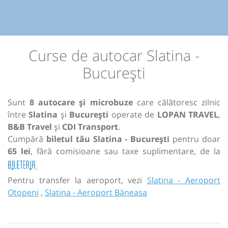
Curse de autocar Slatina -
București
Sunt
8 autocare și microbuze
care călătoresc zilnic
între
Slatina
și
București
operate de
LOPAN TRAVEL
,
B&B Travel
și
CDI Transport
.
Cumpără
biletul tău Slatina - București
pentru doar
65 lei
, fără comisioane sau taxe suplimentare, de la
.
Pentru transfer la aeroport, vezi
Slatina - Aeroport
Otopeni
,
Slatina - Aeroport Băneasa