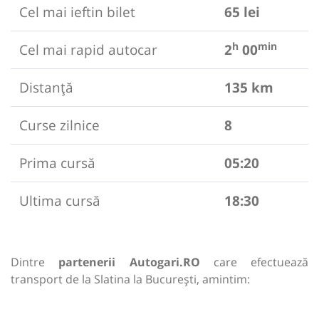
Cel mai ieftin bilet
65 lei
h
min
Cel mai rapid autocar
2
00
Distanță
135 km
Curse zilnice
8
Prima cursă
05:20
Ultima cursă
18:30
Dintre
partenerii Autogari.RO
care efectuează
transport de la Slatina la București, amintim: