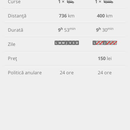
Curse
1 ×
1 ×
Distanță
736
km
400
km
h
min
h
min
Durată
9
53
9
30
Zile
L
M
M
J
V
S
D
L
M
M
J
V
S
D
Preț
150
lei
Politică anulare
24 ore
24 ore