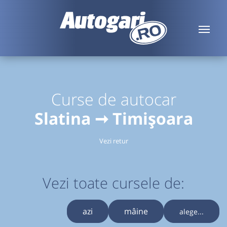
Curse de autocar
Slatina ➞ Timișoara
Vezi retur
Vezi toate cursele de:
azi
mâine
alege...