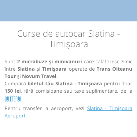
Curse de autocar Slatina -
Timișoara
Sunt
2 microbuze și minivanuri
care călătoresc zilnic
între
Slatina
și
Timișoara
operate de
Trans Olteanu
Tour
și
Novum Travel
.
Cumpără
biletul tău Slatina - Timișoara
pentru doar
150 lei
, fără comisioane sau taxe suplimentare, de la
.
Pentru transfer la aeroport, vezi
Slatina - Timișoara
Aeroport