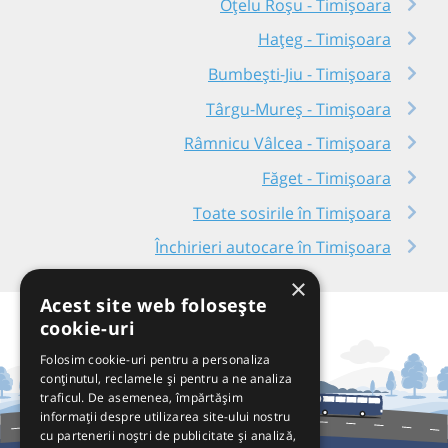
Oțelu Roșu - Timișoara
Hațeg - Timișoara
Bumbești-Jiu - Timișoara
Târgu-Mureș - Timișoara
Râmnicu Vâlcea - Timișoara
Făget - Timișoara
Toate sosirile în Timișoara
Închirieri autocare în Timișoara
×
Acest site web folosește
cookie-uri
Folosim cookie-uri pentru a personaliza
conținutul, reclamele și pentru a ne analiza
traficul. De asemenea, împărtășim
informații despre utilizarea site-ului nostru
cu partenerii noștri de publicitate și analiză,