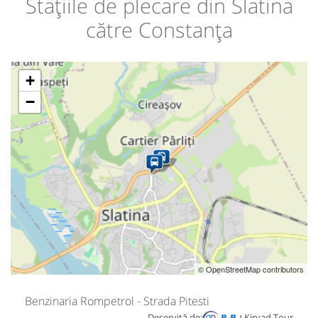
Stațiile de plecare din Slatina
către Constanța
+
−
© OpenStreetMap contributors
Benzinaria Rompetrol - Strada Pitesti
Deservită de:
Kirvad Tour