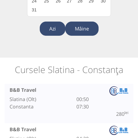
24
25
26
27
28
29
30
31
Azi
Mâine
Cursele Slatina - Constanța
B&B Travel
Slatina (Olt)
00:50
Constanta
07:30
lei
280
B&B Travel