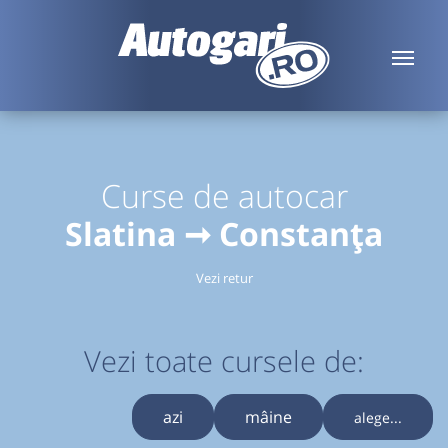
Curse de autocar
Slatina ➞ Constanța
Vezi retur
Vezi toate cursele de:
azi
mâine
alege...