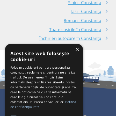
Sibiu - Constanța
Iași - Constanța
Roman - Constanța
Toate sosirile în Constanța
Închirieri autocare în Constanța
×
Acest site web folosește
cookie-uri
Folosim cookie-uri pentru a personaliza
conținutul, reclamele și pentru a ne analiza
traficul. De asemenea, împărtășim
informații despre utilizarea site-ului nostru
cu partenerii noștri de publicitate și analiză,
care le pot combina cu alte informații pe
care le-ați furnizat sau pe care le-au
colectat din utilizarea serviciilor lor.
Politica
Pentru Călători
de confidențialitate
Pentru Transportatori