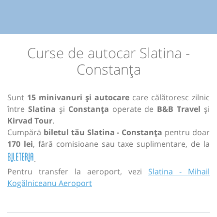
Curse de autocar Slatina -
Constanța
Sunt
15 minivanuri și autocare
care călătoresc zilnic
între
Slatina
și
Constanța
operate de
B&B Travel
și
Kirvad Tour
.
Cumpără
biletul tău Slatina - Constanța
pentru doar
170 lei
, fără comisioane sau taxe suplimentare, de la
.
Pentru transfer la aeroport, vezi
Slatina - Mihail
Kogălniceanu Aeroport