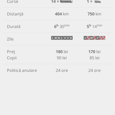
Curse
14 ×
1 ×
Distanță
404
km
750
km
h
min
h
min
Durată
6
30
5
14
Zile
L
M
M
J
V
S
D
L
M
M
J
V
S
D
Preț
180
lei
170
lei
Copii
90 lei
85 lei
Politică anulare
24 ore
24 ore