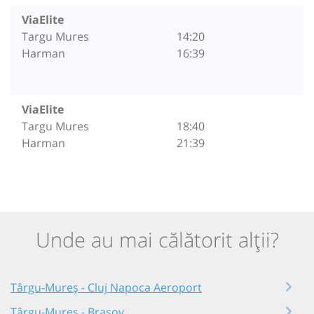
ViaElite
Targu Mures
14:20
Harman
16:39
ViaElite
Targu Mures
18:40
Harman
21:39
Unde au mai călătorit alții?
Târgu-Mureș - Cluj Napoca Aeroport
Târgu-Mureș - Brașov