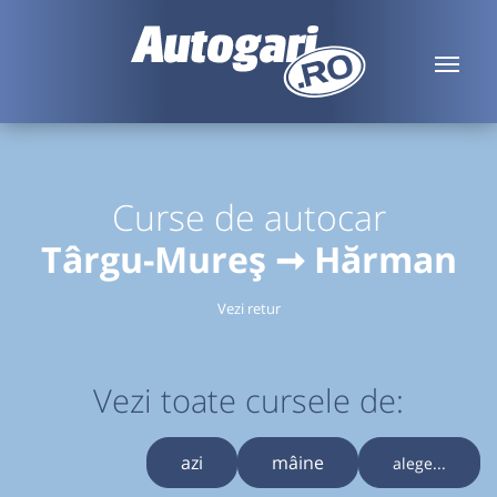
Curse de autocar
Târgu-Mureș ➞ Hărman
Vezi retur
Vezi toate cursele de:
azi
mâine
alege...