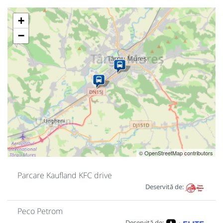
+
−
© OpenStreetMap contributors
Parcare Kaufland KFC drive
Deservită de:
Peco Petrom
Deservită de: