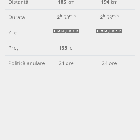
Distanță
185
km
194
km
h
min
h
min
Durată
2
53
2
59
Zile
L
M
M
J
V
S
D
L
M
M
J
V
S
D
Preț
135
lei
Politică anulare
24 ore
24 ore