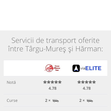
Servicii de transport oferite
între Târgu-Mureș și Hărman:
Notă
4.78
4.78
Curse
2 ×
2 ×