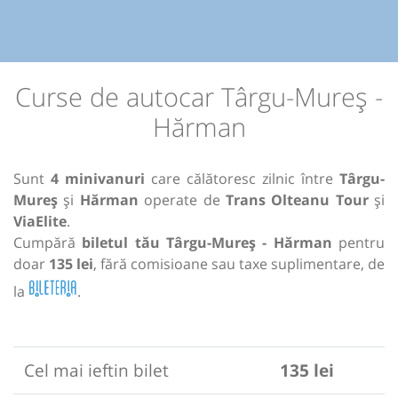
Curse de autocar Târgu-Mureș -
Hărman
Sunt
4 minivanuri
care călătoresc zilnic între
Târgu-
Mureș
și
Hărman
operate de
Trans Olteanu Tour
și
ViaElite
.
Cumpără
biletul tău Târgu-Mureș - Hărman
pentru
doar
135 lei
, fără comisioane sau taxe suplimentare, de
la
.
Cel mai ieftin bilet
135 lei