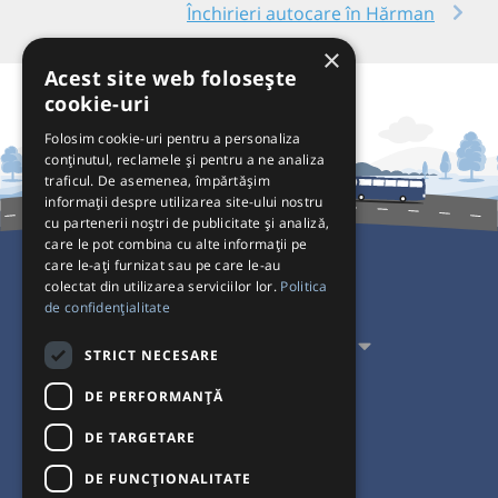
Închirieri autocare în Hărman
×
Acest site web folosește
cookie-uri
Folosim cookie-uri pentru a personaliza
conținutul, reclamele și pentru a ne analiza
traficul. De asemenea, împărtășim
informații despre utilizarea site-ului nostru
cu partenerii noștri de publicitate și analiză,
care le pot combina cu alte informații pe
care le-ați furnizat sau pe care le-au
colectat din utilizarea serviciilor lor.
Politica
Pentru Călători
de confidențialitate
Pentru Transportatori
STRICT NECESARE
Interacționăm
DE PERFORMANȚĂ
DE TARGETARE
Acceptăm plăți cu
DE FUNCŢIONALITATE