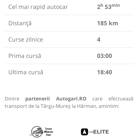
h
min
Cel mai rapid autocar
2
53
Distanță
185 km
Curse zilnice
4
Prima cursă
03:00
Ultima cursă
18:40
Dintre
partenerii Autogari.RO
care efectuează
transport de la Târgu-Mureș la Hărman, amintim: