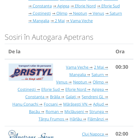
Constanța
Agigea
Eforie Nord
Eforie Sud
Costinești
Olimp
Neptun
Venus
Saturn
Mangalia
2 Mai
Vama Veche
Sosiri în Autogara Apetrans
De la
Ora
00:30
Vama Veche
2 Mai
Mangalia
Saturn
Venus
Neptun
Olimp
Costinești
Eforie Sud
Eforie Nord
Agigea
Constanța
Brăila
Galați
Șendreni GL
Hanu Conachi
Focșani
Mărășești VN
Adjud
Bacău
Roman
Miclăușeni
Strunga
Târgu Frumos
Hârlău
Flămânzi
02:00
Cluj Napoca