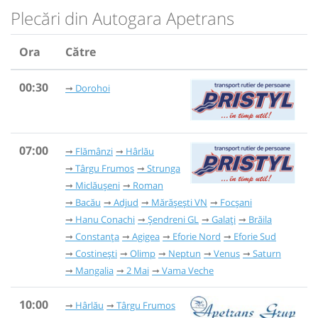
Plecări din Autogara Apetrans
Ora
Către
00:30
Dorohoi
07:00
Flămânzi
Hârlău
Târgu Frumos
Strunga
Miclăușeni
Roman
Bacău
Adjud
Mărășești VN
Focșani
Hanu Conachi
Șendreni GL
Galați
Brăila
Constanța
Agigea
Eforie Nord
Eforie Sud
Costinești
Olimp
Neptun
Venus
Saturn
Mangalia
2 Mai
Vama Veche
10:00
Hârlău
Târgu Frumos