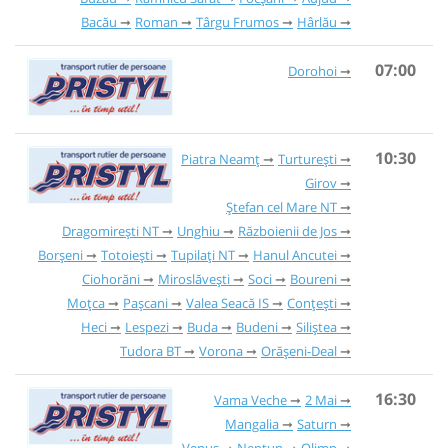
Bacău
Roman
Târgu Frumos
Hârlău
07:00
Dorohoi
10:30
Piatra Neamț
Turturești
Girov
Ștefan cel Mare NT
Dragomirești NT
Unghiu
Războienii de Jos
Borșeni
Totoiești
Tupilați NT
Hanul Ancutei
Ciohorăni
Miroslăvești
Soci
Boureni
Moțca
Pașcani
Valea Seacă IS
Conțești
Heci
Lespezi
Buda
Budeni
Siliștea
Tudora BT
Vorona
Orășeni-Deal
16:30
Vama Veche
2 Mai
Mangalia
Saturn