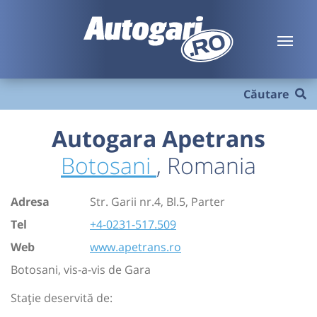
Căutare
Autogara Apetrans
Botosani
, Romania
Adresa
Str. Garii nr.4, Bl.5, Parter
Tel
+4-0231-517.509
Web
www.apetrans.ro
Botosani, vis-a-vis de Gara
Stație deservită de: