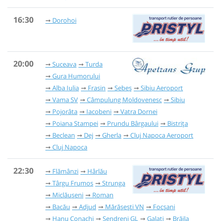
16:30
Dorohoi
20:00
Suceava
Turda
Gura Humorului
Alba Iulia
Frasin
Sebeș
Sibiu Aeroport
Vama SV
Câmpulung Moldovenesc
Sibiu
Pojorâta
Iacobeni
Vatra Dornei
Poiana Stampei
Prundu Bârgaului
Bistrița
Beclean
Dej
Gherla
Cluj Napoca Aeroport
Cluj Napoca
22:30
Flămânzi
Hârlău
Târgu Frumos
Strunga
Miclăușeni
Roman
Bacău
Adjud
Mărășești VN
Focșani
Hanu Conachi
Șendreni GL
Galați
Brăila