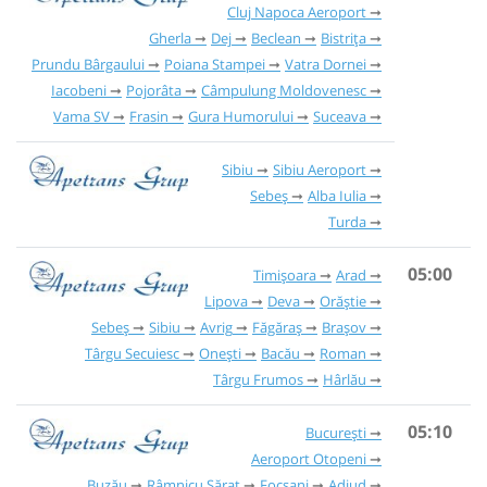
Cluj Napoca Aeroport
Gherla
Dej
Beclean
Bistrița
Prundu Bârgaului
Poiana Stampei
Vatra Dornei
Iacobeni
Pojorâta
Câmpulung Moldovenesc
Vama SV
Frasin
Gura Humorului
Suceava
Sibiu
Sibiu Aeroport
Sebeș
Alba Iulia
Turda
05:00
Timișoara
Arad
Lipova
Deva
Orăștie
Sebeș
Sibiu
Avrig
Făgăraș
Brașov
Târgu Secuiesc
Onești
Bacău
Roman
Târgu Frumos
Hârlău
05:10
București
Aeroport Otopeni
Buzău
Râmnicu Sărat
Focșani
Adjud