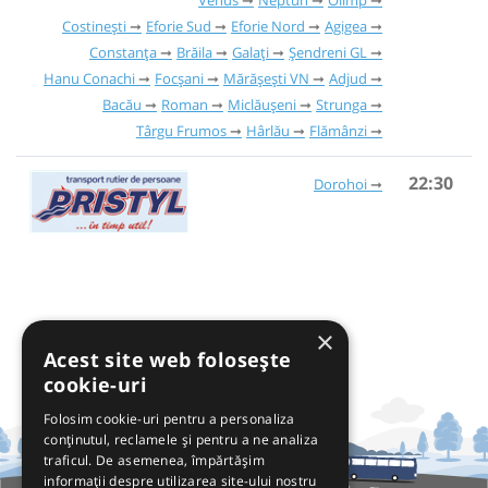
Venus
Neptun
Olimp
Costinești
Eforie Sud
Eforie Nord
Agigea
Constanța
Brăila
Galați
Șendreni GL
Hanu Conachi
Focșani
Mărășești VN
Adjud
Bacău
Roman
Miclăușeni
Strunga
Târgu Frumos
Hârlău
Flămânzi
22:30
Dorohoi
×
Acest site web folosește
cookie-uri
Folosim cookie-uri pentru a personaliza
conținutul, reclamele și pentru a ne analiza
traficul. De asemenea, împărtășim
informații despre utilizarea site-ului nostru