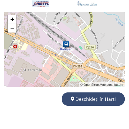
+
−
© OpenStreetMap contributors
Deschideți în Hărți