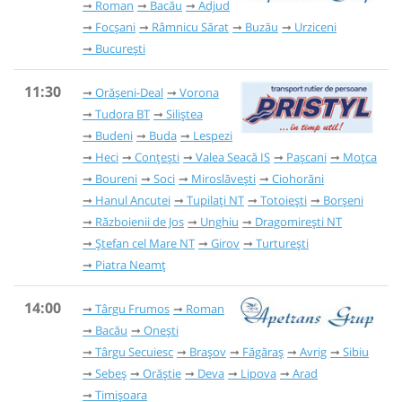
Roman
Bacău
Adjud
Focșani
Râmnicu Sărat
Buzău
Urziceni
București
11:30
Orășeni-Deal
Vorona
Tudora BT
Siliștea
Budeni
Buda
Lespezi
Heci
Conțești
Valea Seacă IS
Pașcani
Moțca
Boureni
Soci
Miroslăvești
Ciohorăni
Hanul Ancutei
Tupilați NT
Totoiești
Borșeni
Războienii de Jos
Unghiu
Dragomirești NT
Ștefan cel Mare NT
Girov
Turturești
Piatra Neamț
14:00
Târgu Frumos
Roman
Bacău
Onești
Târgu Secuiesc
Brașov
Făgăraș
Avrig
Sibiu
Sebeș
Orăștie
Deva
Lipova
Arad
Timișoara