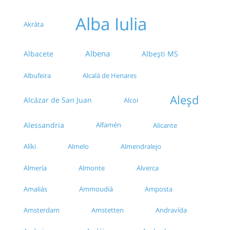
Alba Iulia
Benzinarie Mol(centura)
Akráta
Capela Militara "Sf. Prooroc Ilie"
Albena
Albacete
Albești MS
Statie Atlassib
Albufeira
Alcalá de Henares
Aleșd
Alcázar de San Juan
Alcoi
Alessandria
Alfamén
Alicante
Alíki
Almelo
Almendralejo
Almonte
Alverca
Almería
Amaliás
Ammoudiá
Amposta
Amsterdam
Amstetten
Andravída