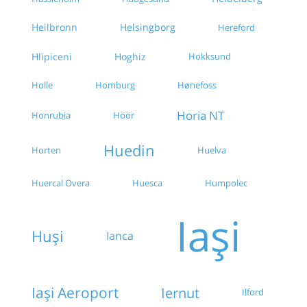
Heilbronn
Helsingborg
Hereford
Hlipiceni
Hoghiz
Hokksund
Holle
Homburg
Hønefoss
Horia NT
Honrubia
Höör
Huedin
Horten
Huelva
Huercal Overa
Huesca
Humpolec
Iași
Huși
Ianca
Iași Aeroport
Iernut
Ilford