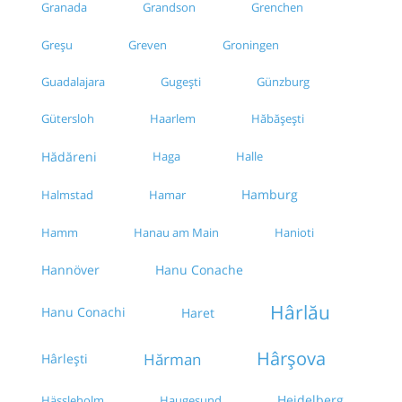
Granada
Grandson
Grenchen
Greven
Groningen
Greșu
Guadalajara
Gugești
Günzburg
Gütersloh
Haarlem
Hăbășești
Hădăreni
Haga
Halle
Hamburg
Halmstad
Hamar
Hamm
Hanau am Main
Hanioti
Hannöver
Hanu Conache
Hârlău
Hanu Conachi
Haret
Hârșova
Hărman
Hârlești
Heidelberg
Hässleholm
Haugesund