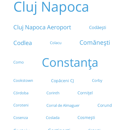
Cluj Napoca
Cluj Napoca Aeroport
Codăești
Comănești
Codlea
Colacu
Constanța
Como
Cookstown
Copăceni CJ
Corby
Cornițel
Córdoba
Corinth
Coroteni
Corund
Corral de Almaguer
Cosmești
Cosenza
Coslada