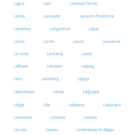
Lagos
Lahr
Lamezia Terme
Lançon-Provence
Lamía
Lancaster
Landshut
Langenthal
Lápas
Lárisa
Larvik
Lauria
Lausanne
Le Locle
Lechainá
Leeds
Lefkada
Leicester
Leipzig
Lepșa
León
Leonberg
Lețcani
Leptokaryá
Lérida
Liège
Lille
Lillesand
Lillestrøm
Limenaria
Limerick
Linares
Lincoln
Lindau
Lindenberg im Allgäu