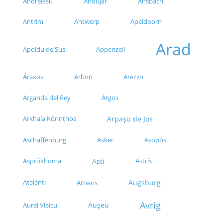
Andreiasu
Andújar
Ansbach
Antrim
Antwerp
Apeldoorn
Arad
Apoldu de Sus
Appenzell
Áraxos
Arbon
Arezzo
Arganda del Rey
Árgos
Arkhaía Kórinthos
Arpașu de Jos
Aschaffenburg
Asker
Asopós
Asprókhoma
Asti
Astrís
Atalánti
Augsburg
Athens
Avrig
Aușeu
Aurel Vlaicu