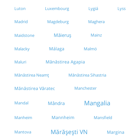
Luton
Luxembourg
Lygiá
Lyss
Magdeburg
Maghera
Madrid
Măieruș
Mainz
Maidstone
Málaga
Malacky
Malmö
Mănăstirea Agapia
Maluri
Mănăstirea Sihastria
Mănăstirea Neamţ
Mănăstirea Văratec
Manchester
Mangalia
Mândra
Mandal
Mannheim
Manheim
Mansfield
Mărășești VN
Mantova
Margina