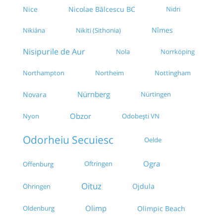
Nice
Nicolae Bălcescu BC
Nidri
Nîmes
Nikiána
Nikiti (Sithonia)
Nisipurile de Aur
Nola
Norrköping
Northampton
Northeim
Nottingham
Nürnberg
Novara
Nürtingen
Obzor
Nyon
Odobești VN
Odorheiu Secuiesc
Oelde
Ogra
Oftringen
Offenburg
Oituz
Ojdula
Öhringen
Olimp
Olimpic Beach
Oldenburg