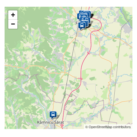
+
−
© OpenStreetMap contributors