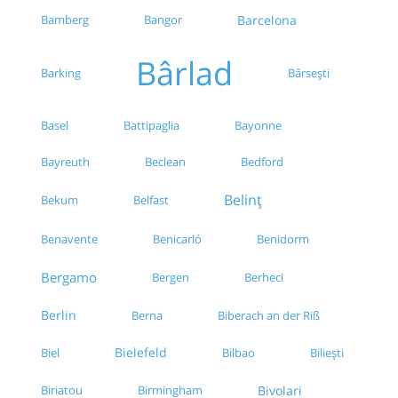
Bamberg
Bangor
Barcelona
Bârlad
Barking
Bârsești
Bayonne
Basel
Battipaglia
Bayreuth
Beclean
Bedford
Belinț
Bekum
Belfast
Benavente
Benicarló
Benidorm
Bergamo
Bergen
Berheci
Berlin
Biberach an der Riß
Berna
Bielefeld
Biel
Bilbao
Biliești
Biriatou
Birmingham
Bivolari