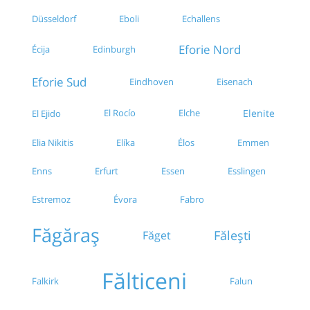
Düsseldorf
Eboli
Echallens
Eforie Nord
Écija
Edinburgh
Eforie Sud
Eindhoven
Eisenach
El Rocío
Elche
Elenite
El Ejido
Elia Nikitis
Emmen
Elíka
Élos
Enns
Erfurt
Essen
Esslingen
Estremoz
Évora
Fabro
Făgăraș
Făget
Fălești
Fălticeni
Falkirk
Falun