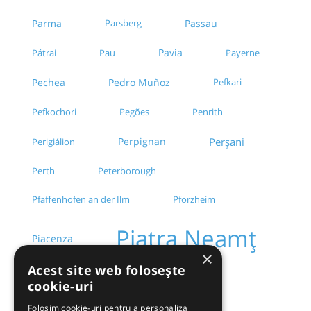
Parma
Parsberg
Passau
Pavia
Pau
Payerne
Pátrai
Pedro Muñoz
Pechea
Pefkari
Pegões
Penrith
Pefkochori
Perpignan
Perșani
Perigiálion
Perth
Peterborough
Pfaffenhofen an der Ilm
Pforzheim
Piatra Neamț
Piacenza
×
Acest site web folosește
Pilas
Pina de Ebro
Pireas
cookie-uri
Piscu
Pírgos
Pírgos
Folosim cookie-uri pentru a personaliza