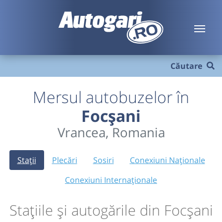
Căutare
Mersul autobuzelor în
Focșani
Vrancea, Romania
Stații
Plecări
Sosiri
Conexiuni Naționale
Conexiuni Internaționale
Stațiile și autogările din Focșani