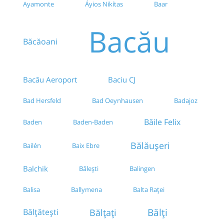
Ayamonte
Áyios Nikítas
Baar
Bacău
Băcăoani
Bacău Aeroport
Baciu CJ
Bad Hersfeld
Bad Oeynhausen
Badajoz
Băile Felix
Baden
Baden-Baden
Bălăușeri
Bailén
Baix Ebre
Balchik
Bălești
Balingen
Balisa
Ballymena
Balta Raței
Bălți
Bălțați
Bălțătești