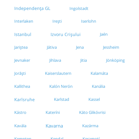
Independența GL
Ingolstadt
Interlaken
Irești
Iserlohn
Izvoru Crișului
Istanbul
Jaén
Jariștea
Játiva
Jena
Jessheim
Jevnaker
Jihlava
Jönköping
Jitia
Jorăști
Kaiserslautern
Kalamáta
Kalón Nerón
Kanália
Kallithea
Karlsruhe
Karlstad
Kassel
Kástro
Kateríni
Káto Glikóvrisi
Kavarna
Kavála
Kazárma
Kempten
Kendal
Keramotí