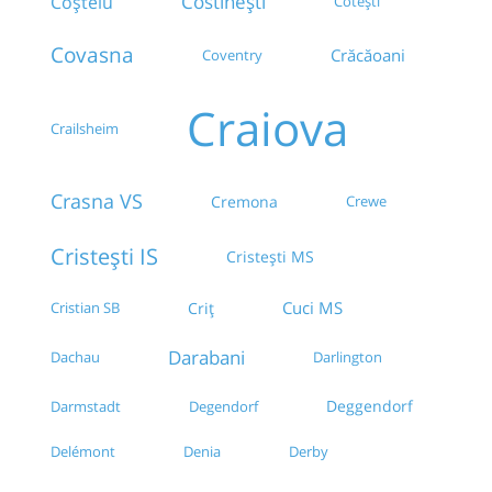
Costinești
Coșteiu
Cotești
Covasna
Crăcăoani
Coventry
Craiova
Crailsheim
Crasna VS
Cremona
Crewe
Cristești IS
Cristești MS
Cuci MS
Cristian SB
Criț
Darabani
Dachau
Darlington
Deggendorf
Darmstadt
Degendorf
Delémont
Denia
Derby