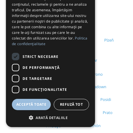
conținutul, reclamele și pentru a ne analiza
traficul. De asemenea, împărtășim
Pitești
informații despre utilizarea site-ului nostru
Platamonas
cu partenerii noștri de publicitate și analiză,
care le pot combina cu alte informații pe
care le-ați furnizat sau pe care le-au
Ploiești
colectat din utilizarea serviciilor lor.
Politica
Plattling
Plzeň
de confidențialitate
STRICT NECESARE
Podu Iloaiei
Poiana Brașov
DE PERFORMANȚĂ
Poieni CJ
Policoro
Polychrono
DE TARGETARE
Pomorie
Portadown
Popești VN
DE FUNCŢIONALITATE
Portlaoise
Posidi
Porumbacu de Jos
ACCEPTĂ TOATE
REFUZĂ TOT
Praid
Praga
Potos
Prato
ARATĂ DETALIILE
Preston
Pribești
Promakhón