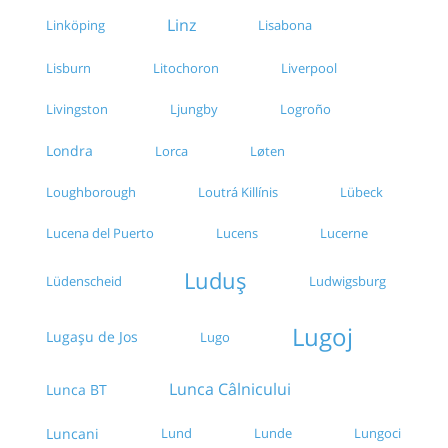
Linz
Linköping
Lisabona
Lisburn
Litochoron
Liverpool
Livingston
Ljungby
Logroño
Londra
Lorca
Løten
Loughborough
Loutrá Killínis
Lübeck
Lucena del Puerto
Lucens
Lucerne
Luduș
Lüdenscheid
Ludwigsburg
Lugoj
Lugașu de Jos
Lugo
Lunca Câlnicului
Lunca BT
Luncani
Lund
Lunde
Lungoci