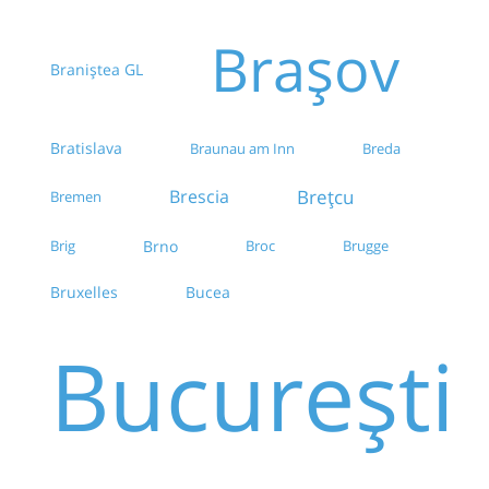
Brașov
Braniștea GL
Bratislava
Breda
Braunau am Inn
Brescia
Brețcu
Bremen
Brig
Brno
Broc
Brugge
Bruxelles
Bucea
București