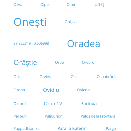
Olteț
Oliva
Olpe
Olten
Onești
Onișcani
Oradea
38.822849, -0.606998
Orăștie
Orbe
Örebro
Orte
Orvieto
Oslo
Osnabrück
Ovidiu
Osona
Oviedo
Ozun CV
Padova
Oxford
Paliourí
Palioúrion
Palos de la Frontera
Paralia Katerini
Pappadhiánika
Párga