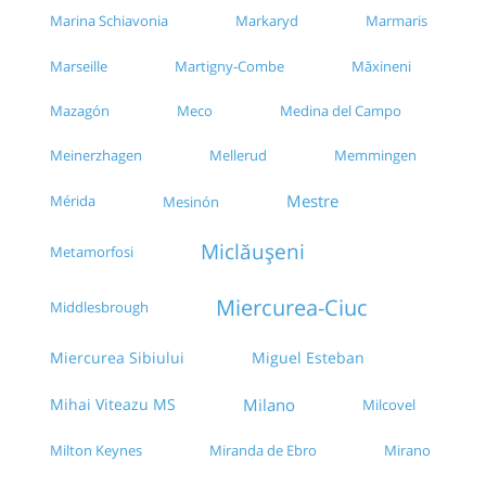
Marina Schiavonia
Markaryd
Marmaris
Marseille
Martigny-Combe
Măxineni
Mazagón
Meco
Medina del Campo
Meinerzhagen
Mellerud
Memmingen
Mestre
Mérida
Mesinón
Miclăușeni
Metamorfosi
Miercurea-Ciuc
Middlesbrough
Miercurea Sibiului
Miguel Esteban
Mihai Viteazu MS
Milano
Milcovel
Milton Keynes
Miranda de Ebro
Mirano