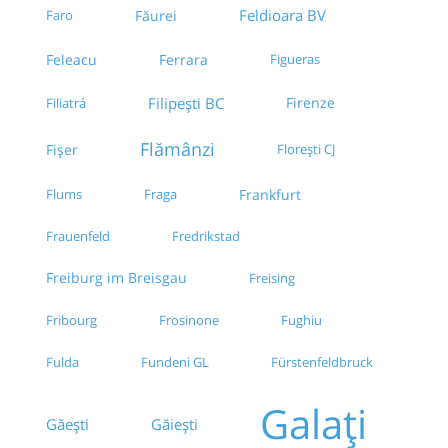
Feldioara BV
Faro
Făurei
Feleacu
Ferrara
Figueras
Filipești BC
Firenze
Filiatrá
Flămânzi
Fișer
Florești CJ
Flums
Fraga
Frankfurt
Frauenfeld
Fredrikstad
Freiburg im Breisgau
Freising
Fribourg
Frosinone
Fughiu
Fulda
Fürstenfeldbruck
Fundeni GL
Galați
Găești
Găieşti