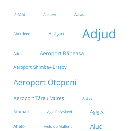
Gara CFR Focsani
2 Mai
Aarau
Aachen
Parcare Electrica
Adjud
Parcare Covrigaria Luca (Strada Cuza Voda)
Acățari
Aberdeen
Benzinaria OMV Praktiker
Aeroport Băneasa
Adra
Benzinarie Lukoil centru
Aeroport Ghimbav-Brașov
RM.SARAT(preluare peco lukoil)
Aeroport Otopeni
Peco Rompetrol Centura
Aeroport Târgu Mureș
Afitos
Dedeman
Agigea
Afumati
Agía Paraskeví
OMV
Aiud
Aheloi
Aielo de Malferit
Statia Spitalul Județean