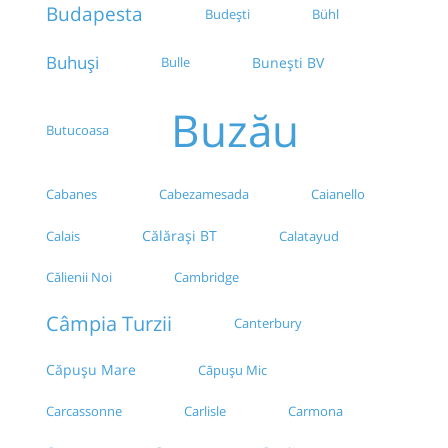
Budapesta
Budești
Bühl
Buhuși
Bulle
Bunești BV
Buzău
Butucoasa
Cabanes
Cabezamesada
Caianello
Călărași BT
Calais
Calatayud
Călienii Noi
Cambridge
Câmpia Turzii
Canterbury
Căpușu Mare
Căpușu Mic
Carcassonne
Carlisle
Carmona