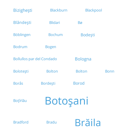
Bizighești
Blackburn
Blackpool
Blândești
Blidari
Bø
Böblingen
Bochum
Bodești
Bodrum
Bogen
Bologna
Bollullos par del Condado
Bolton
Bolton
Bonn
Bolotești
Borod
Borås
Bordești
Botoșani
Boțîrlău
Brăila
Bradford
Bradu