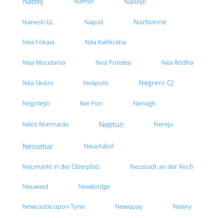
Nadeș
Namur
Nănești
Narbonne
Nanesti GL
Napoli
Néa Fókaia
Néa Kallikrátia
Néa Ródha
Nea Moudania
Nea Potidea
Negreni CJ
Néa Skióni
Neápolis
Nenagh
Negrilești
Nei Pori
Neptun
Néos Marmarás
Nereju
Nessebar
Neuchâtel
Neumarkt in der Oberpfalz
Neustadt an der Aisch
Neuwied
Newbridge
Newcastle upon Tyne
Newquay
Newry