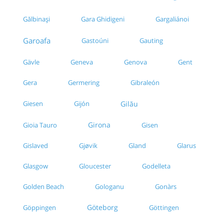
Gălbinași
Gara Ghidigeni
Gargaliánoi
Garoafa
Gauting
Gastoúni
Gävle
Geneva
Genova
Gent
Gera
Germering
Gibraleón
Giesen
Gijón
Gilău
Girona
Gioia Tauro
Gisen
Gislaved
Gjøvik
Gland
Glarus
Glasgow
Gloucester
Godelleta
Golden Beach
Gologanu
Gonàrs
Göteborg
Göttingen
Göppingen