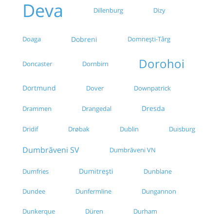
Deva
Dillenburg
Dizy
Doaga
Dobreni
Domneşti-Târg
Dorohoi
Doncaster
Dornbirn
Dortmund
Dover
Downpatrick
Dresda
Drammen
Drangedal
Drøbak
Dublin
Duisburg
Dridif
Dumbrăveni SV
Dumbrăveni VN
Dumitrești
Dumfries
Dunblane
Dundee
Dunfermline
Dungannon
Dunkerque
Düren
Durham