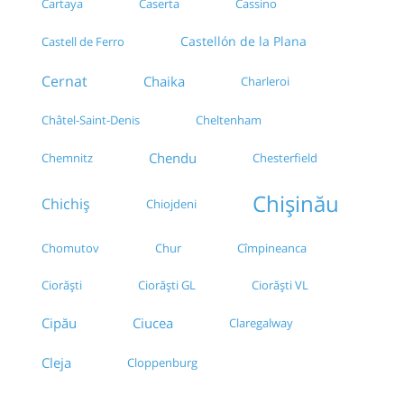
Cartaya
Caserta
Cassino
Castellón de la Plana
Castell de Ferro
Cernat
Chaika
Charleroi
Châtel-Saint-Denis
Cheltenham
Chendu
Chemnitz
Chesterfield
Chișinău
Chichiș
Chiojdeni
Chomutov
Chur
Cîmpineanca
Ciorăști
Ciorăști GL
Ciorăști VL
Cipău
Ciucea
Claregalway
Cleja
Cloppenburg