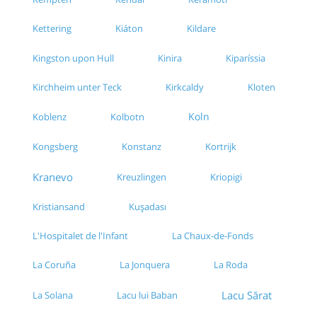
Kettering
Kiáton
Kildare
Kingston upon Hull
Kinira
Kiparíssia
Kirchheim unter Teck
Kirkcaldy
Kloten
Koln
Koblenz
Kolbotn
Kongsberg
Kortrijk
Konstanz
Kranevo
Kreuzlingen
Kriopigi
Kristiansand
Kușadası
L'Hospitalet de l'Infant
La Chaux-de-Fonds
La Coruña
La Jonquera
La Roda
Lacu Sărat
La Solana
Lacu lui Baban