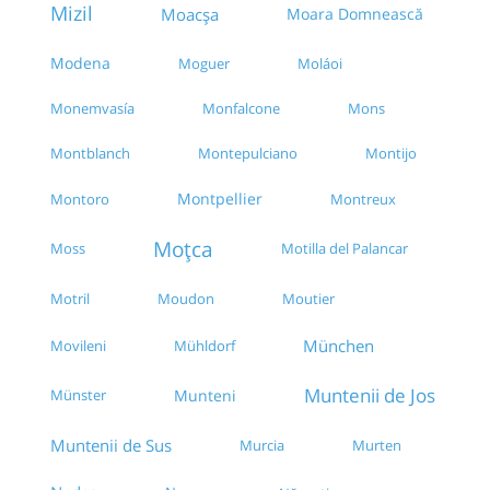
Mizil
Moacșa
Moara Domnească
Modena
Moguer
Moláoi
Monemvasía
Monfalcone
Mons
Montblanch
Montepulciano
Montijo
Montpellier
Montoro
Montreux
Moțca
Moss
Motilla del Palancar
Moudon
Moutier
Motril
München
Movileni
Mühldorf
Muntenii de Jos
Munteni
Münster
Muntenii de Sus
Murten
Murcia