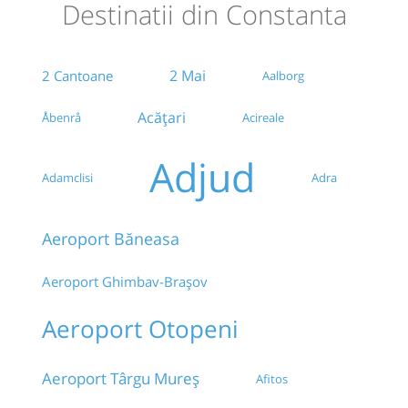
Destinatii din Constanta
Kaufland CET
2 Mai
2 Cantoane
Aalborg
Autogara Trace Trans - Tomis III
Acățari
Åbenrå
Acireale
Statie Constanta
Adjud
Agentie Sempre Dritto Tour
Adamclisi
Adra
Parcarea din fata Garii CFR
Aeroport Băneasa
STATIE GARA, LANGA VAPORAS
Aeroport Ghimbav-Brașov
Gara CFR - Extravacanta
Aeroport Otopeni
Autogara Tomis-Nord
Aeroport Târgu Mureș
Afitos