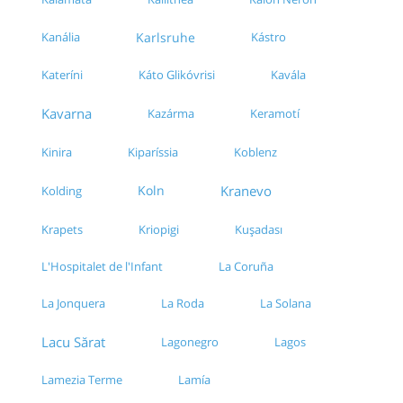
Kanália
Karlsruhe
Kástro
Kateríni
Káto Glikóvrisi
Kavála
Kavarna
Kazárma
Keramotí
Kinira
Koblenz
Kiparíssia
Koln
Kranevo
Kolding
Krapets
Kușadası
Kriopigi
L'Hospitalet de l'Infant
La Coruña
La Jonquera
La Roda
La Solana
Lacu Sărat
Lagonegro
Lagos
Lamezia Terme
Lamía