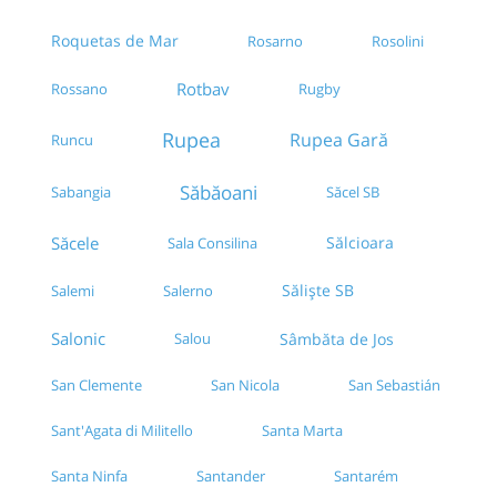
Roquetas de Mar
Rosarno
Rosolini
Rotbav
Rossano
Rugby
Rupea
Rupea Gară
Runcu
Săbăoani
Sabangia
Săcel SB
Săcele
Sălcioara
Sala Consilina
Săliște SB
Salemi
Salerno
Salonic
Salou
Sâmbăta de Jos
San Clemente
San Nicola
San Sebastián
Sant'Agata di Militello
Santa Marta
Santa Ninfa
Santander
Santarém