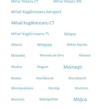
Mihai Viteazu CT
Mihai Viteazu MS
Mihail Kogălniceanu Aeroport
Mihail Kogălniceanu CT
Mihail Kogălniceanu TL
Milano
Miloștea
Milazzo
Milton Keynes
Mioveni
Miranda de Ebro
Mireasa
Moinești
Modica
Moguer
Monfalcone
Montblanch
Moláoi
Montepulciano
Montijo
Montoro
Moțca
Montpellier
Montoro