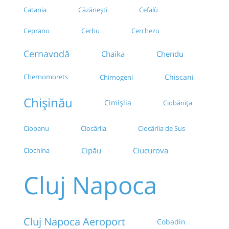
Catania
Căzănești
Cefalù
Ceprano
Cerbu
Cerchezu
Cernavodă
Chendu
Chaika
Chernomorets
Chiscani
Chirnogeni
Chișinău
Cimișlia
Ciobănița
Ciobanu
Ciocârlia
Ciocârlia de Sus
Cipău
Ciucurova
Ciochina
Cluj Napoca
Cluj Napoca Aeroport
Cobadin