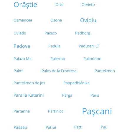
Orăștie
Orte
Orvieto
Ovidiu
Osmancea
Osona
Oviedo
Paceco
Padborg
Padova
Padula
Pădureni CT
Palazu Mic
Palermo
Palioúrion
Palmi
Palos de la Frontera
Pantelimon
Pantelimon de Jos
Pappadhiánika
Paralia Katerini
Párga
Paris
Pașcani
Partanna
Partinico
Passau
Patti
Pau
Pátrai