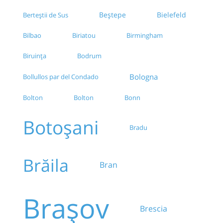
Beștepe
Bielefeld
Berteștii de Sus
Bilbao
Biriatou
Birmingham
Biruința
Bodrum
Bologna
Bollullos par del Condado
Bolton
Bolton
Bonn
Botoșani
Bradu
Brăila
Bran
Brașov
Brescia