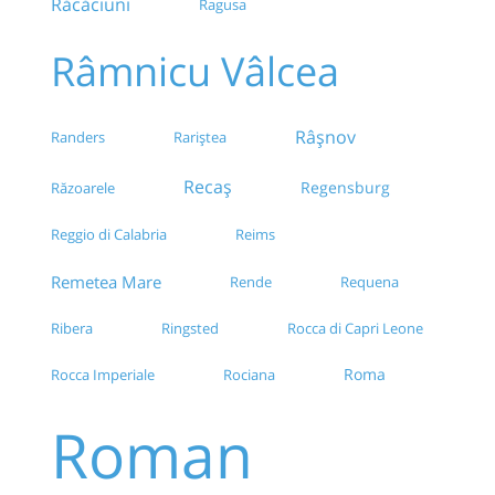
Răcăciuni
Ragusa
Râmnicu Vâlcea
Râşnov
Randers
Rariștea
Recaș
Regensburg
Răzoarele
Reggio di Calabria
Reims
Remetea Mare
Rende
Requena
Ribera
Ringsted
Rocca di Capri Leone
Roma
Rocca Imperiale
Rociana
Roman