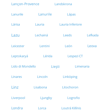
Lançon-Provence
Landskrona
Lanurile
Lanurile
Lápas
Lárisa
Lauria
Lauria Inferiore
Lazu
Lechainá
Leeds
Lefkada
Leova
Leicester
Lentini
León
Leptokaryá
Lérida
Lespezi CT
Lido di Mondello
Liești
Limenaria
Linares
Lincoln
Linköping
Linz
Lisabona
Litochoron
Liverpool
Ljungby
Logroño
Londra
Lorca
Loutrá Killínis