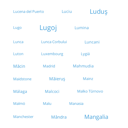
Luduș
Luciu
Lucena del Puerto
Lugoj
Lugo
Lumina
Lunca
Lunca Corbului
Luncani
Luton
Luxembourg
Lygiá
Măcin
Mahmudia
Madrid
Măieruș
Mainz
Maidstone
Málaga
Malcoci
Malko Tŭrnovo
Malu
Manasia
Malmö
Mangalia
Mândra
Manchester