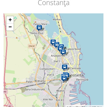
Constanța
+
−