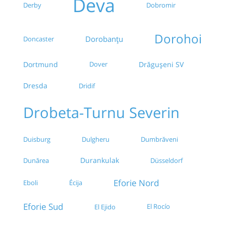
Deva
Derby
Dobromir
Dorohoi
Dorobanțu
Doncaster
Dortmund
Dover
Drăgușeni SV
Dresda
Dridif
Drobeta-Turnu Severin
Duisburg
Dulgheru
Dumbrăveni
Durankulak
Düsseldorf
Dunărea
Eforie Nord
Eboli
Écija
Eforie Sud
El Rocío
El Ejido