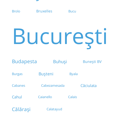
Bruxelles
Brolo
Bucu
București
Budapesta
Buhuși
Bunești BV
Bușteni
Burgas
Byala
Căciulata
Cabanes
Cabezamesada
Cahul
Caianello
Calais
Călărași
Calatayud