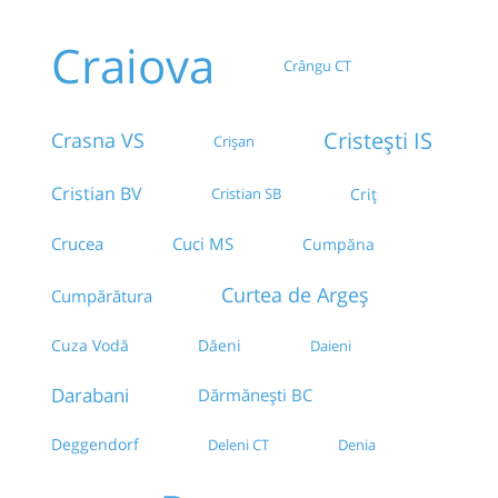
Craiova
Crângu CT
Cristești IS
Crasna VS
Crișan
Cristian BV
Cristian SB
Criț
Cuci MS
Crucea
Cumpăna
Curtea de Argeș
Cumpărătura
Cuza Vodă
Dăeni
Daieni
Darabani
Dărmănești BC
Deggendorf
Denia
Deleni CT