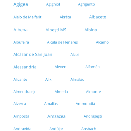
Agigea
Agrigento
Agighiol
Albacete
Aielo de Malferit
Akráta
Albena
Albina
Albești MS
Albufeira
Alcalá de Henares
Alcamo
Alcázar de San Juan
Alcoi
Alessandria
Alexeni
Alfamén
Alíki
Almălău
Alicante
Almendralejo
Almonte
Almería
Alverca
Amaliás
Ammoudiá
Amzacea
Amposta
Andrășești
Andravída
Andújar
Ansbach