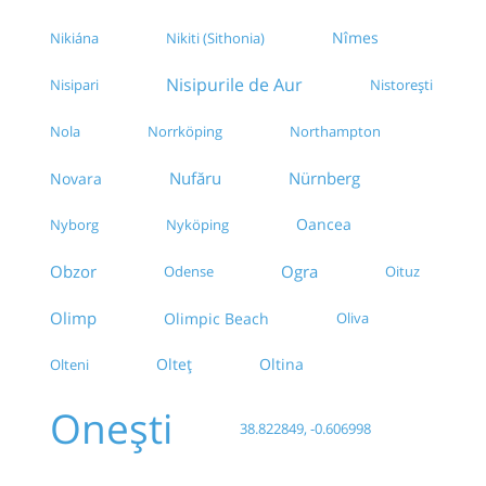
Nîmes
Nikiána
Nikiti (Sithonia)
Nisipurile de Aur
Nisipari
Nistorești
Nola
Norrköping
Northampton
Nufăru
Nürnberg
Novara
Oancea
Nyborg
Nyköping
Ogra
Obzor
Odense
Oituz
Olimp
Olimpic Beach
Oliva
Olteț
Oltina
Olteni
Onești
38.822849, -0.606998