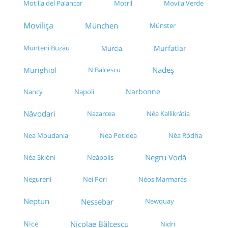
Motilla del Palancar
Movila Verde
Motril
Movilița
München
Münster
Munteni Buzău
Murfatlar
Murcia
Nadeș
Murighiol
N.Balcescu
Narbonne
Nancy
Napoli
Năvodari
Nazarcea
Néa Kallikrátia
Néa Ródha
Nea Moudania
Nea Potidea
Negru Vodă
Néa Skióni
Neápolis
Negureni
Néos Marmarás
Nei Pori
Neptun
Nessebar
Newquay
Nice
Nicolae Bălcescu
Nidri