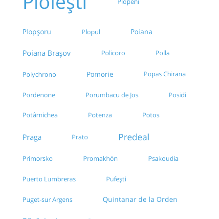
Ploiești
Plopeni
Poiana
Plopșoru
Plopul
Poiana Brașov
Policoro
Polla
Pomorie
Popas Chirana
Polychrono
Pordenone
Posidi
Porumbacu de Jos
Potârnichea
Potenza
Potos
Predeal
Praga
Prato
Primorsko
Promakhón
Psakoudia
Puerto Lumbreras
Pufești
Quintanar de la Orden
Puget-sur Argens