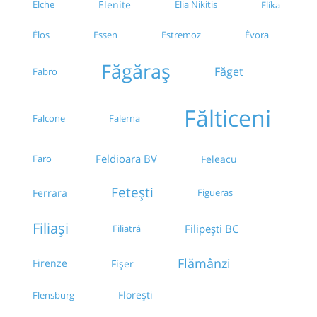
Elche
Elenite
Elia Nikitis
Elíka
Essen
Estremoz
Évora
Élos
Făgăraș
Făget
Fabro
Fălticeni
Falcone
Falerna
Feldioara BV
Feleacu
Faro
Fetești
Ferrara
Figueras
Filiași
Filipești BC
Filiatrá
Flămânzi
Firenze
Fișer
Florești
Flensburg