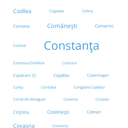
Codlea
Cogealac
Colina
Comănești
Comarnic
Comana
Constanța
Comrat
Contessa Entellina
Contursi
Copălău
Copăceni CJ
Copenhagen
Corby
Córdoba
Corigliano Calabro
Cosenza
Coslada
Corral de Almaguer
Costinești
Coșteiu
Cotnari
Covasna
Coventry