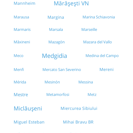
Mărășești VN
Mannheim
Marausa
Margina
Marina Schiavonia
Marmaris
Marsala
Marseille
Mazagón
Mazara del Vallo
Măxineni
Medgidia
Meco
Medina del Campo
Mereni
Menfi
Mercato San Severino
Mérida
Messina
Mesinón
Mestre
Metamorfosi
Metz
Miclăușeni
Miercurea Sibiului
Miguel Esteban
Mihai Bravu BR