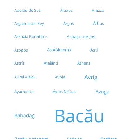
Apoldu de Sus
Áraxos
Arezzo
Århus
Arganda del Rey
Árgos
Arkhaía Kórinthos
Arpașu de Jos
Asprókhoma
Asti
Asopós
Astrís
Atalánti
Athens
Avrig
Avola
Aurel Vlaicu
Azuga
Ayamonte
Áyios Nikítas
Bacău
Babadag
Badajoz
Bagheria