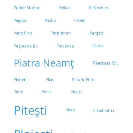
Pedro Muñoz
Pefkari
Pefkochori
Pegões
Perieți
Pelinu
Perpignan
Perșani
Perigiálion
Peșteana Jiu
Piacenza
Piatra
Piatra Neamț
Pietrari VL
Pilas
Pina de Ebro
Pietreni
Pince
Pireas
Pírgos
Pitești
Pizzo
Platamonas