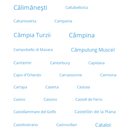
Călimănești
Caltabellotta
Caltanissetta
Campania
Câmpina
Câmpia Turzii
Câmpulung Muscel
Campobello di Mazara
Cantemir
Canterbury
Capidava
Capo d'Orlando
Carcassonne
Carmona
Cartaya
Caserta
Casicea
Casino
Cassino
Castell de Ferro
Castellón de la Plana
Castellammare del Golfo
Cataloi
Castelvetrano
Castrovillari