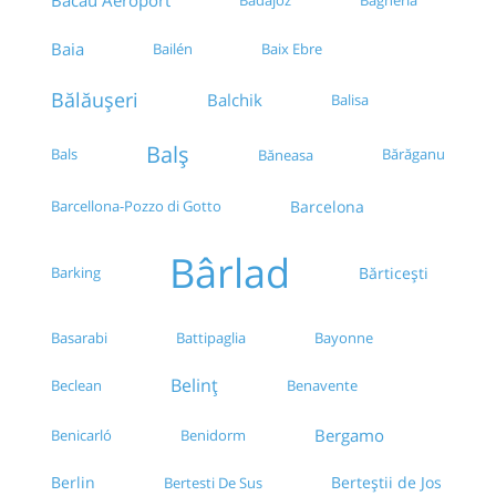
Bacău Aeroport
Baia
Bailén
Baix Ebre
Bălăușeri
Balchik
Balisa
Balș
Bals
Bărăganu
Băneasa
Barcellona-Pozzo di Gotto
Barcelona
Bârlad
Barking
Bărticești
Basarabi
Bayonne
Battipaglia
Belinț
Beclean
Benavente
Bergamo
Benicarló
Benidorm
Berlin
Berteștii de Jos
Bertesti De Sus