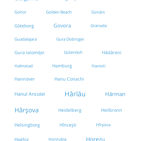
Golden Beach
Gonàrs
Gohor
Govora
Göteborg
Granada
Guadalajara
Gura Dobrogei
Gura Ialomiței
Gütersloh
Hădăreni
Hamburg
Halmstad
Hanioti
Hannöver
Hanu Conachi
Hârlău
Hărman
Hanul Ancutei
Hârșova
Heidelberg
Heilbronn
Helsingborg
Hîncești
Hîrșova
Horezu
Hoghiz
Honrubia