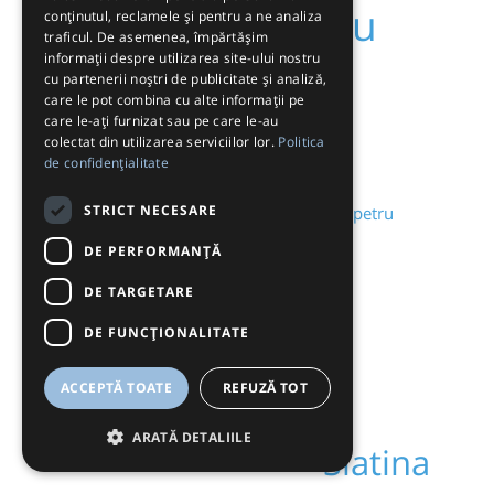
Sibiu
conținutul, reclamele și pentru a ne analiza
Sibioara
Sibari
traficul. De asemenea, împărtășim
informații despre utilizarea site-ului nostru
cu partenerii noștri de publicitate și analiză,
Șibot
Sibiu Aeroport
care le pot combina cu alte informații pe
care le-ați furnizat sau pe care le-au
Sighișoara
colectat din utilizarea serviciilor lor.
Politica
Siliștea
de confidențialitate
Sinaia
Simeria
STRICT NECESARE
Sînpetru
DE PERFORMANȚĂ
Șipotele
Siracusa
Skála
DE TARGETARE
Skála Foúrkas
Skála Kallirákhis
DE FUNCŢIONALITATE
Skála Marión
Skala Potamia
ACCEPTĂ TOATE
REFUZĂ TOT
Skala Prinos
Skala Rachioni
ARATĂ DETALIILE
Slatina
Skála Sotíros
Slagelse