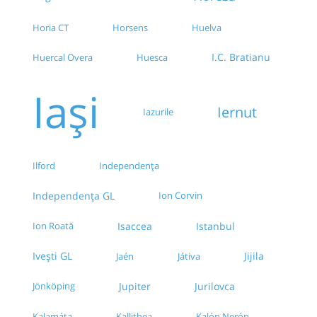
Horsens
Huelva
Horia CT
I.C. Bratianu
Huercal Overa
Huesca
Iași
Iernut
Iazurile
Ilford
Independența
Independența GL
Ion Corvin
Ion Roată
Isaccea
Istanbul
Ivești GL
Jijila
Jaén
Játiva
Jurilovca
Jönköping
Jupiter
Kalón Nerón
Kalamáta
Kallithea