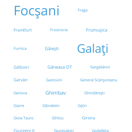
Focșani
Fraga
Frumușica
Frankfurt
Frosinone
Galați
Găieşti
Furnica
Găneasa OT
Gălbiori
Gargaliánoi
Garvăn
Gastoúni
General Scărișoreanu
Ghimbav
Ghindărești
Genova
Giarre
Gibraleón
Gijón
Girona
Gioia Tauro
Gîrliciu
Giurgeni IL
Godelleta
Giurgiulești