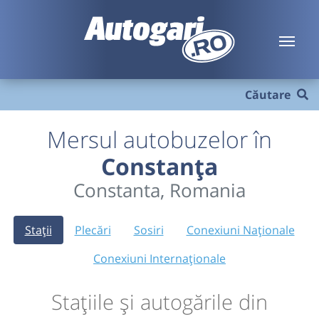
Căutare
Mersul autobuzelor în
Constanța
Constanta, Romania
Stații
Plecări
Sosiri
Conexiuni Naționale
Conexiuni Internaționale
Stațiile și autogările din