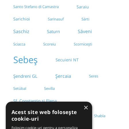
Santo Stefano di Camastra
Saraiu
Sarichioi
Sárti
Sarinasuf
Saschiz
Săveni
Saturn
Sciacca
Scornicești
Scoreiu
Sebeș
Secuieni NT
Șercaia
Șendreni GL
Seres
Setúbal
Sevilla
Sf. Constantin si Elena
×
Acest site web folosește
Sfântu-Gheorghe
Shabla
cookie-uri
Folosim cookie-uri pentru a personaliza