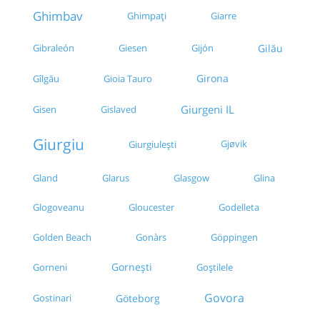
Ghimbav
Ghimpați
Giarre
Gibraleón
Giesen
Gijón
Gilău
Girona
Gîlgău
Gioia Tauro
Giurgeni IL
Gisen
Gislaved
Giurgiu
Gjøvik
Giurgiulești
Gland
Glarus
Glasgow
Glina
Glogoveanu
Gloucester
Godelleta
Golden Beach
Gonàrs
Göppingen
Gornești
Gorneni
Goștilele
Govora
Göteborg
Gostinari