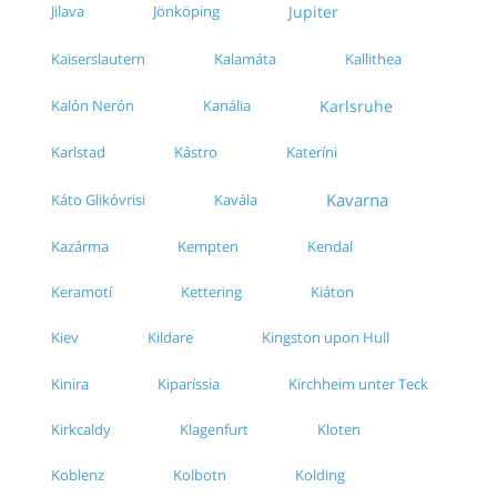
Jilava
Jönköping
Jupiter
Kaiserslautern
Kalamáta
Kallithea
Kalón Nerón
Kanália
Karlsruhe
Karlstad
Kástro
Kateríni
Kavarna
Káto Glikóvrisi
Kavála
Kazárma
Kempten
Kendal
Keramotí
Kettering
Kiáton
Kiev
Kildare
Kingston upon Hull
Kinira
Kirchheim unter Teck
Kiparíssia
Kirkcaldy
Klagenfurt
Kloten
Koblenz
Kolbotn
Kolding