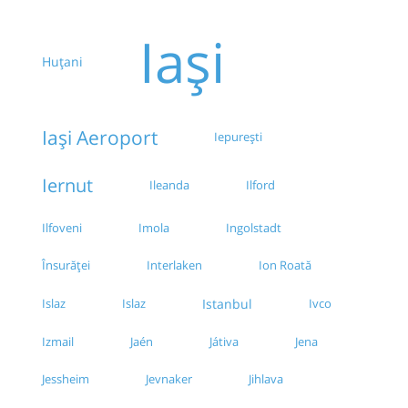
Iași
Huțani
Iași Aeroport
Iepurești
Iernut
Ilford
Ileanda
Ilfoveni
Imola
Ingolstadt
Însurăței
Interlaken
Ion Roată
Islaz
Islaz
Istanbul
Ivco
Izmail
Jaén
Játiva
Jena
Jessheim
Jevnaker
Jihlava