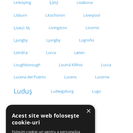
Linz
Linköping
Lisabona
Lisburn
Litochoron
Liverpool
Livezi VL
Livingston
Livorno
Ljungby
Ljungby
Logroño
Londra
Lorca
Løten
Loughborough
Loutrá Killínis
Lucca
Lucena del Puerto
Lucens
Lucerne
Luduș
Ludwigsburg
Lugo
Lugoj
Luica
Lunca
×
Acest site web folosește
cookie-uri
Lunca Câlnicului
Lunca BT
Folosim cookie-uri pentru a personaliza