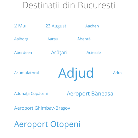
Destinatii din Bucuresti
IKEA BANEASA(la stalpul cu reclama)
2 Mai
Autogara IDM Basarab Kennedy
23 August
Aachen
Aalborg
Aarau
Åbenrå
Autogara 13 Septembrie (Millenium Trans Impex
SRL)
Acățari
Aberdeen
Acireale
Parcare Muzeu CFR
Adjud
Acumulatorul
Adra
Autogara CDI (Ritmului)
Peco Agip - Piata Muncii
Aeroport Băneasa
Adunații-Copăceni
Piata Unirii 1
Aeroport Ghimbav-Brașov
Aeroport Otopeni
Statia Piata Chibrit
Hotel Basarab