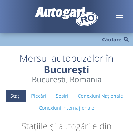
Căutare
Mersul autobuzelor în
București
Bucuresti, Romania
Stații
Plecări
Sosiri
Conexiuni Naționale
Conexiuni Internaționale
Stațiile și autogările din