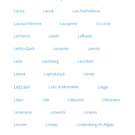
Lárisa
Larvik
Las Pedroñeras
Lauria Inferiore
Le Locle
Lausanne
Lechainá
Leeds
Lefkada
Leicester
Lentini
Lehliu-Gară
León
Leonberg
Leordeni
Leova
Leptokaryá
Lérida
Lețcani
Liège
Lido di Mondello
Lilieci
Lille
Lillesand
Lillestrøm
Limenaria
Limerick
Linares
Lincoln
Lindau
Lindenberg im Allgäu