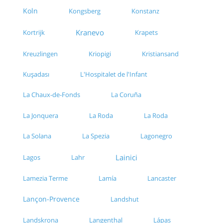
Koln
Kongsberg
Konstanz
Kranevo
Kortrijk
Krapets
Kreuzlingen
Kristiansand
Kriopigi
Kușadası
L'Hospitalet de l'Infant
La Chaux-de-Fonds
La Coruña
La Jonquera
La Roda
La Roda
La Solana
La Spezia
Lagonegro
Lainici
Lagos
Lahr
Lamezia Terme
Lamía
Lancaster
Lançon-Provence
Landshut
Landskrona
Langenthal
Lápas