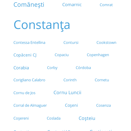
Comănești
Comarnic
Comrat
Constanța
Contessa Entellina
Contursi
Cookstown
Copăceni CJ
Copaciu
Copenhagen
Corabia
Corby
Córdoba
Corigliano Calabro
Corinth
Cornetu
Cornu Luncii
Cornu de Jos
Coșeni
Cosenza
Corral de Almaguer
Coșteiu
Coșereni
Coslada