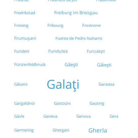
Freiburg im Breisgau
Fredrikstad
Freising
Fribourg
Frosinone
Frumușani
Fuente de Pedro Naharro
Fundulea
Fundeni
Furculești
Găești
Găieşti
Fürstenfeldbruck
Galați
Ganeasa
Găiseni
Gauting
Gargaliánoi
Gastoúni
Gävle
Geneva
Gera
Genova
Gherla
Germering
Ghergani