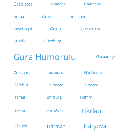
Grădiștea
Granada
Grandson
Gratia
Graz
Grenchen
Gruiu
Grozăvești
Guadalajara
Guadix
Günzburg
Gura Humorului
Gurbănești
Gütersloh
Hădăreni
Gurișoara
Hălchiu
Halmstad
Halmstad
Hamburg
Hamar
Hamm
Hârlău
Hannöver
Hanioti
Hârșova
Hărman
Hârlești