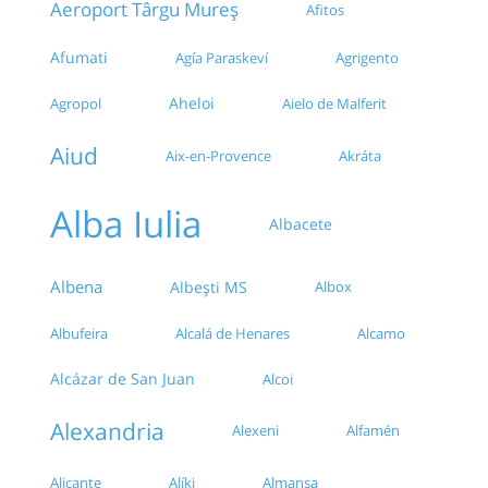
Aeroport Târgu Mureș
Afitos
Acum de la Muzeul CFR
Afumati
Agía Paraskeví
Agrigento
Autogara GSM Trans (Baldovin Parcalabul)
Aheloi
Agropol
Aielo de Malferit
Aiud
Autogara Perla Trans-Bosfor Turizm
Aix-en-Provence
Akráta
Parcare Gara de Nord
Alba Iulia
Albacete
Agentie GARA DE NORD/vizavi de OMV
Albena
Albești MS
Albox
Statie Piata Constitutiei
Albufeira
Alcalá de Henares
Alcamo
Autogara DLS (Piata Matache)
Alcázar de San Juan
Alcoi
Autogara Augustina
Alexandria
Alexeni
Alfamén
Terminal Parcaj Pacii - Valea Cascadelor
Alíki
Alicante
Almansa