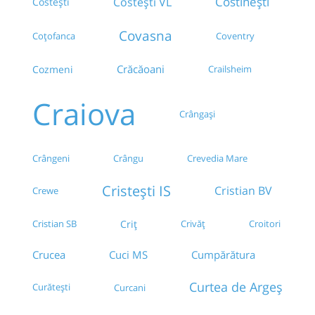
Costești VL
Costinești
Costești
Covasna
Coțofanca
Coventry
Crăcăoani
Cozmeni
Crailsheim
Craiova
Crângași
Crângeni
Crângu
Crevedia Mare
Cristești IS
Cristian BV
Crewe
Cristian SB
Criț
Crivăț
Croitori
Cuci MS
Crucea
Cumpărătura
Curtea de Argeș
Curătești
Curcani