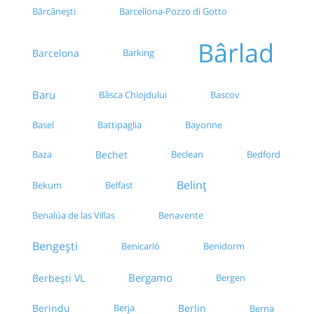
Bărcănești
Barcellona-Pozzo di Gotto
Bârlad
Barcelona
Barking
Baru
Bâsca Chiojdului
Bascov
Bayonne
Basel
Battipaglia
Baza
Bechet
Beclean
Bedford
Belinț
Bekum
Belfast
Benalúa de las Villas
Benavente
Bengești
Benicarló
Benidorm
Bergamo
Berbești VL
Bergen
Berlin
Berindu
Berja
Berna