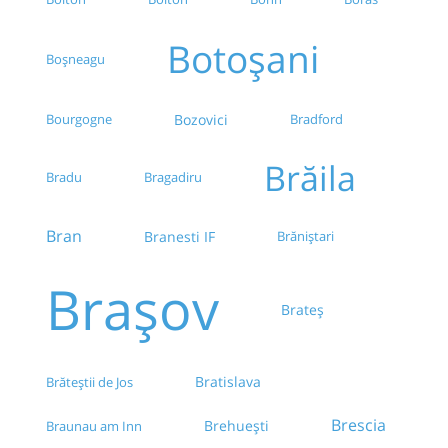
Botoșani
Boșneagu
Bourgogne
Bozovici
Bradford
Brăila
Bradu
Bragadiru
Bran
Branesti IF
Brăniștari
Brașov
Brateș
Bratislava
Brăteștii de Jos
Brescia
Brehuești
Braunau am Inn