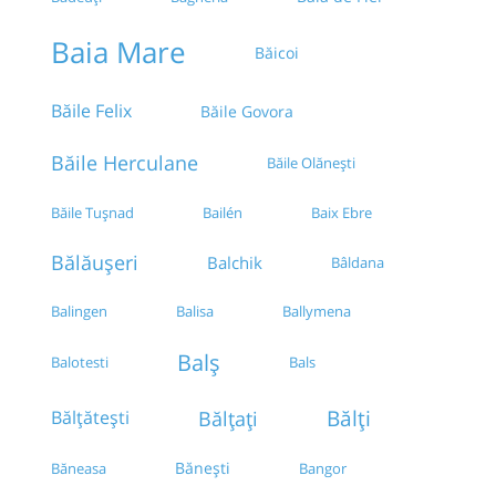
Autogara Allegro Maxi Taxi S.A.
Baia Mare
Băicoi
Autogara Internationala Murat
Băile Felix
Băile Govora
Dealul Mitropoliei
Băile Herculane
Băile Olănești
Metro Militari
Băile Tușnad
Bailén
Baix Ebre
Agentie Marina (Zona Piata Chirigiu)
Bălăușeri
Balchik
Bâldana
Balingen
Balisa
Ballymena
Balș
Balotesti
Bals
Bălți
Bălțați
Bălțătești
Bănești
Băneasa
Bangor