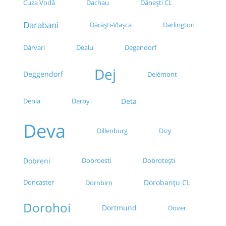
Cuza Vodă
Dachau
Dănești CL
Darabani
Dărăști-Vlașca
Darlington
Dealu
Degendorf
Dârvari
Dej
Deggendorf
Delémont
Denia
Derby
Deta
Deva
Dillenburg
Dizy
Dobreni
Dobroesti
Dobrotești
Doncaster
Dorobanțu CL
Dornbirn
Dorohoi
Dortmund
Dover