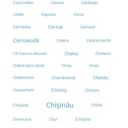
Castrovillari
Catania
Căzănești
Cefalù
Ceprano
Cerna
Cernat
Cernădia
Cernauti
Cernavodă
Cesena
Cetatea Veche
Chaika
Cfr Centura Afumati
Charleroi
Châtel-Saint-Denis
Cheia
Cheia
Chendu
Cheltenham
Chendremal
Chichiș
Chilieni
Chesterfield
Chișinău
Chiselet
Chitila
Cimișlia
Chomutov
Chur