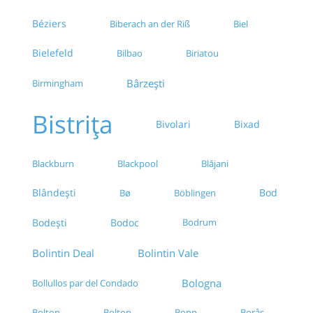
Béziers
Biberach an der Riß
Biel
Bielefeld
Bilbao
Biriatou
Bârzeşti
Birmingham
Bistrița
Bivolari
Bixad
Blackburn
Blackpool
Blăjani
Blândești
Bod
Bø
Böblingen
Bodoc
Bodești
Bodrum
Bolintin Deal
Bolintin Vale
Bologna
Bollullos par del Condado
Bolton
Bolton
Bonn
Borås