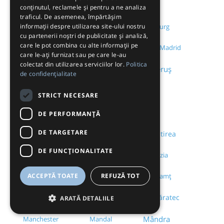
Luncani
Lund
Lunde
conținutul, reclamele și pentru a ne analiza
traficul. De asemenea, împărtășim
informații despre utilizarea site-ului nostru
Luptători
Luton
Luxembourg
cu partenerii noștri de publicitate și analiză,
care le pot combina cu alte informații pe
Lygiá
Lyon
Lyss
Madrid
care le-ați furnizat sau pe care le-au
colectat din utilizarea serviciilor lor.
Politica
Măieruș
Maghera
Maidstone
de confidențialitate
Málaga
Mainz
Malacky
STRICT NECESARE
Malu Spart
Malu
Malmö
DE PERFORMANȚĂ
DE TARGETARE
Mamaia
Manasia
Mânăstirea
DE FUNCŢIONALITATE
Mănăstirea Agapia
Mânăstirea Cozia
ACCEPTĂ TOATE
REFUZĂ TOT
Mânăstirea Doamnei
Mănăstirea Neamţ
Mănăstirea Sihastria
Mănăstirea Văratec
ARATĂ DETALIILE
Mândra
Manchester
Mandal