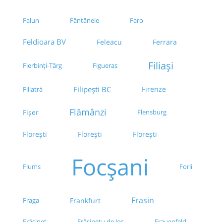
Falun
Fântânele
Faro
Feldioara BV
Feleacu
Ferrara
Filiași
Fierbinți-Târg
Figueras
Filipești BC
Firenze
Filiatrá
Flămânzi
Fișer
Flensburg
Florești
Florești
Florești
Focșani
Flums
Forlì
Frasin
Fraga
Frankfurt
Frăsinet
Frăsinetu de Jos
Frauenfeld