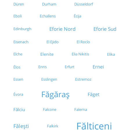
Düren
Durham
Düsseldorf
Eboli
Echallens
Écija
Eforie Nord
Eforie Sud
Edinburgh
Eisenach
El Rocío
El Ejido
Elche
Elenite
Elia Nikitis
Elíka
Ernei
Enns
Erfurt
Élos
Essen
Esslingen
Estremoz
Făgăraș
Făget
Évora
Fălciu
Falcone
Falerna
Fălticeni
Fălești
Falkirk