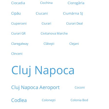
Ciocadia
Ciochina
Ciorogârla
Cipău
Ciucani
Ciumărna SJ
Ciuperceni
Ciurari
Ciurari Deal
Ciurari GR
Civitanova Marche
Claregalway
Clejani
Clătești
Clinceni
Cluj Napoca
Cluj Napoca Aeroport
Coconi
Codlea
Colonești
Colonia Bod