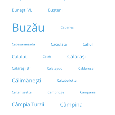
Bunești VL
Bușteni
Buzău
Cabanes
Căciulata
Cahul
Cabezamesada
Călărași
Calafat
Calais
Călărași BT
Calatayud
Caldarusani
Călimănești
Caltabellotta
Caltanissetta
Cambridge
Campania
Câmpina
Câmpia Turzii