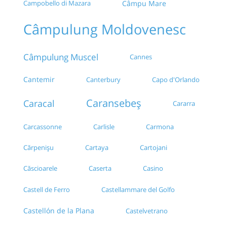
Campobello di Mazara
Câmpu Mare
Câmpulung Moldovenesc
Câmpulung Muscel
Cannes
Cantemir
Canterbury
Capo d'Orlando
Caransebeș
Caracal
Cararra
Carcassonne
Carlisle
Carmona
Cărpenișu
Cartaya
Cartojani
Căscioarele
Caserta
Casino
Castellammare del Golfo
Castell de Ferro
Castellón de la Plana
Castelvetrano