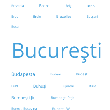
Brezoi
Brezoaia
Brig
Brno
Bruxelles
Broc
Brolo
Bucșani
Bucu
București
Budapesta
Budești
Budeni
Buhuși
Bühl
Bujoreni
Bulle
Bumbești-Jiu
Bumbești Pițic
Bunești-Bucovina
Bunești BV