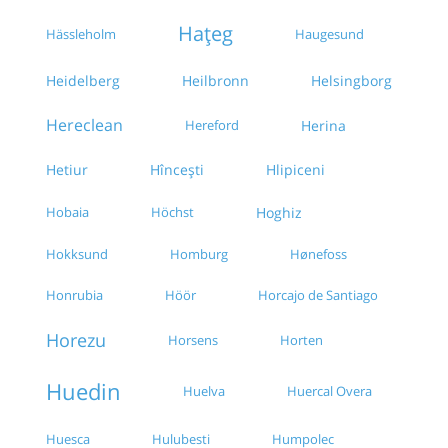
Hațeg
Hässleholm
Haugesund
Heidelberg
Heilbronn
Helsingborg
Hereclean
Hereford
Herina
Hetiur
Hîncești
Hlipiceni
Hobaia
Höchst
Hoghiz
Hokksund
Homburg
Hønefoss
Honrubia
Höör
Horcajo de Santiago
Horezu
Horsens
Horten
Huedin
Huelva
Huercal Overa
Huesca
Hulubesti
Humpolec