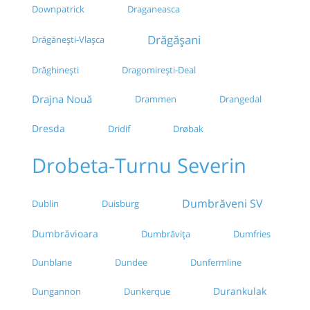
Downpatrick
Draganeasca
Drăgășani
Drăgănești-Vlașca
Drăghinești
Dragomirești-Deal
Drajna Nouă
Drammen
Drangedal
Dresda
Drøbak
Dridif
Drobeta-Turnu Severin
Dumbrăveni SV
Dublin
Duisburg
Dumbrăvioara
Dumbrăvița
Dumfries
Dunblane
Dundee
Dunfermline
Durankulak
Dungannon
Dunkerque